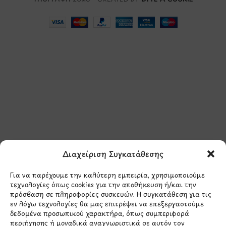
Μάθετε πρώτοι τα νέα
και τις προσφορές
μας.
Διαχείριση Συγκατάθεσης
Για να παρέχουμε την καλύτερη εμπειρία, χρησιμοποιούμε
τεχνολογίες όπως cookies για την αποθήκευση ή/και την
πρόσβαση σε πληροφορίες συσκευών. Η συγκατάθεση για τις
εν λόγω τεχνολογίες θα μας επιτρέψει να επεξεργαστούμε
δεδομένα προσωπικού χαρακτήρα, όπως συμπεριφορά
Έχω διαβάσει και συμφωνώ με την
περιήγησης ή μοναδικά αναγνωριστικά σε αυτόν τον