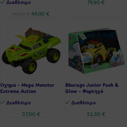
Διαθέσιμo
79,90
€
49,00
€
60,00
€
Όχημα – Mega Monster
Bburago Junior Push &
Extreme Action
Glow – Φορτηγό
Διαθέσιμo
Διαθέσιμo
27,00
€
22,50
€