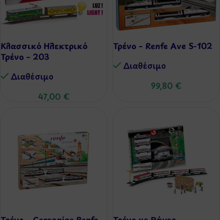
Κλασσικό Ηλεκτρικό
Τρένο – Renfe Ave S-102
Τρένο – 203
Διαθέσιμo
Διαθέσιμo
99,80
€
47,00
€
Τρένο – Cercanias Renfe
Τρένο με Ράγες –