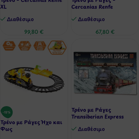
XL
Cercanias Renfe
Διαθέσιμo
Διαθέσιμo
99,80
€
67,80
€
Τρένο με Ράγες
-18%
Transiberian Express
Τρένο με Ράγες Ήχο και
Φως
Διαθέσιμo