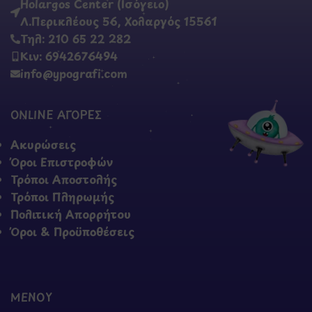
Holargos Center (Ισόγειο)
Λ.Περικλέους 56, Χολαργός 15561
Τηλ: 210 65 22 282
Κιν: 6942676494
info@ypografi.com
ONLINE ΑΓΟΡΕΣ
Ακυρώσεις
Όροι Επιστροφών
Τρόποι Αποστολής
Τρόποι Πληρωμής
Πολιτική Απορρήτου
Όροι & Προϋποθέσεις
ΜΕΝΟΥ