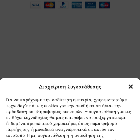
Μάθετε πρώτοι τα νέα
και τις προσφορές
μας.
Διαχείριση Συγκατάθεσης
Για να παρέχουμε την καλύτερη εμπειρία, χρησιμοποιούμε
τεχνολογίες όπως cookies για την αποθήκευση ή/και την
πρόσβαση σε πληροφορίες συσκευών. Η συγκατάθεση για τις
εν λόγω τεχνολογίες θα μας επιτρέψει να επεξεργαστούμε
δεδομένα προσωπικού χαρακτήρα, όπως συμπεριφορά
Έχω διαβάσει και συμφωνώ με την
περιήγησης ή μοναδικά αναγνωριστικά σε αυτόν τον
Πολιτική Απορρήτου
ιστότοπο. Η μη συγκατάθεση ή η ανάκληση της