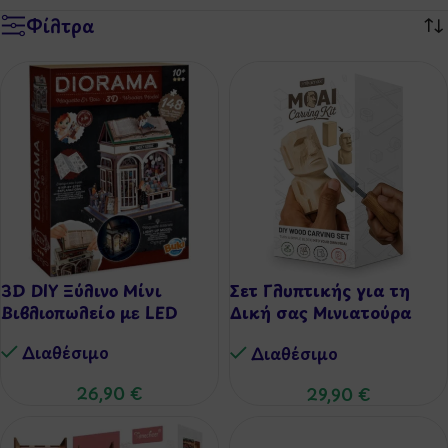
Φίλτρα
3D DIY Ξύλινο Μίνι
Σετ Γλυπτικής για τη
Βιβλιοπωλείο με LED
Δική σας Μινιατούρα
Moai
Διαθέσιμo
Διαθέσιμo
26,90
€
29,90
€