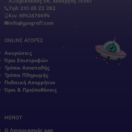
Λ.Περικλέους 56, Χολαργός 15561
Τηλ: 210 65 22 282
Κιν: 6942676494
info@ypografi.com
ONLINE ΑΓΟΡΕΣ
Ακυρώσεις
Όροι Επιστροφών
Τρόποι Αποστολής
Τρόποι Πληρωμής
Πολιτική Απορρήτου
Όροι & Προϋποθέσεις
ΜΕΝΟΥ
Ο Λογαριασμός μου