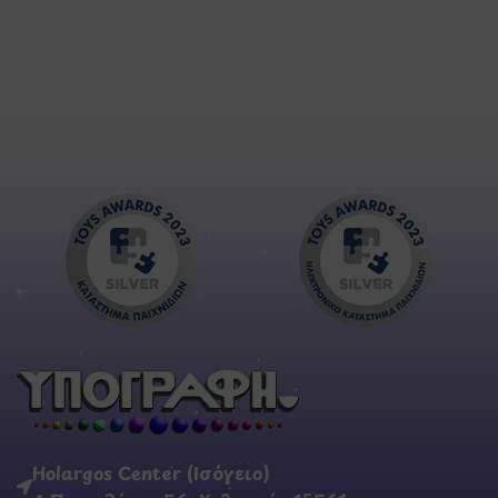
Holargos Center (Ισόγειο)