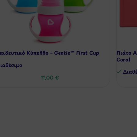
αιδευτικό Κύπελλο – Gentle™ First Cup
Πιάτο Α
Coral
ιαθέσιμo
Διαθ
11,00
€