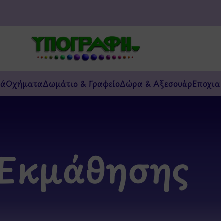
κά
Οχήματα
Δωμάτιο & Γραφείο
Δώρα & Αξεσουάρ
Εποχια
Εκμάθησης