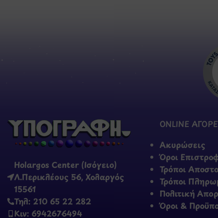
ONLINE ΑΓΟΡΕ
Ακυρώσεις
Όροι Επιστρο
Holargos Center (Ισόγειο)
Τρόποι Αποστ
Λ.Περικλέους 56, Χολαργός
Τρόποι Πληρω
15561
Πολιτική Απο
Τηλ: 210 65 22 282
Όροι & Προϋπ
Κιν: 6942676494