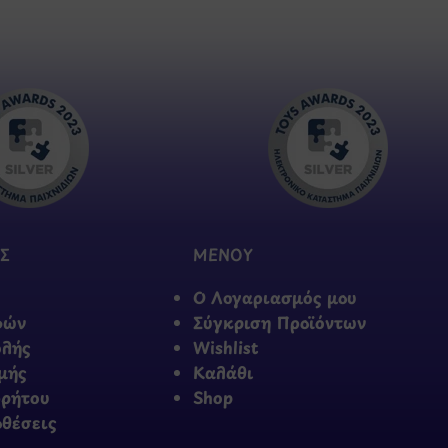
Σ
ΜΕΝΟΥ
Ο Λογαριασμός μου
φών
Σύγκριση Προϊόντων
ολής
Wishlist
μής
Καλάθι
ρρήτου
Shop
οθέσεις