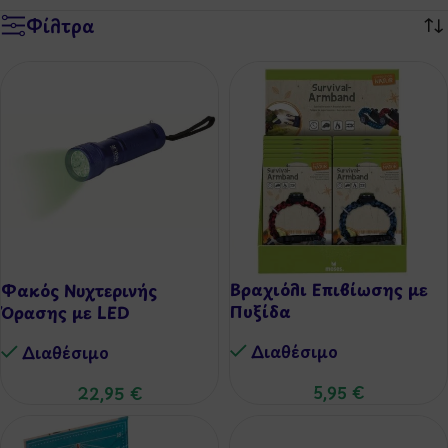
Φίλτρα
Βραχιόλι Επιβίωσης με
Φακός Νυχτερινής
Πυξίδα
Όρασης με LED
Διαθέσιμo
Διαθέσιμo
5,95
€
22,95
€