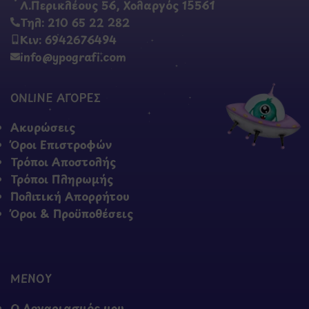
Λ.Περικλέους 56, Χολαργός 15561
Τηλ: 210 65 22 282
Κιν: 6942676494
info@ypografi.com
ONLINE ΑΓΟΡΕΣ
Ακυρώσεις
Όροι Επιστροφών
Τρόποι Αποστολής
Τρόποι Πληρωμής
Πολιτική Απορρήτου
Όροι & Προϋποθέσεις
ΜΕΝΟΥ
Ο Λογαριασμός μου