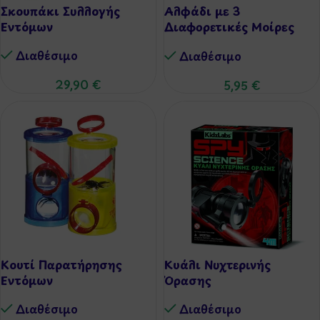
Σκουπάκι Συλλογής
Αλφάδι με 3
Εντόμων
Διαφορετικές Μοίρες
Μέτρησης
Διαθέσιμo
Διαθέσιμo
29,90
€
5,95
€
Κουτί Παρατήρησης
Κυάλι Νυχτερινής
Εντόμων
Όρασης
Διαθέσιμo
Διαθέσιμo