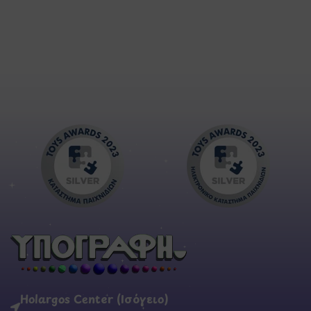
Holargos Center (Ισόγειο)