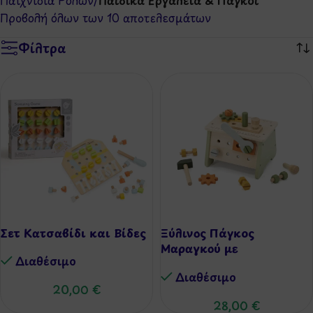
Παιχνίδια Ρόλων
/
Παιδικά Εργαλεία & Πάγκοι
Προβολή όλων των 10 αποτελεσμάτων
Φίλτρα
Σετ Κατσαβίδι και Βίδες
Ξύλινος Πάγκος
Μαραγκού με
Διαθέσιμo
Εξαρτήματα & Εργαλεία
Διαθέσιμo
20,00
€
28,00
€