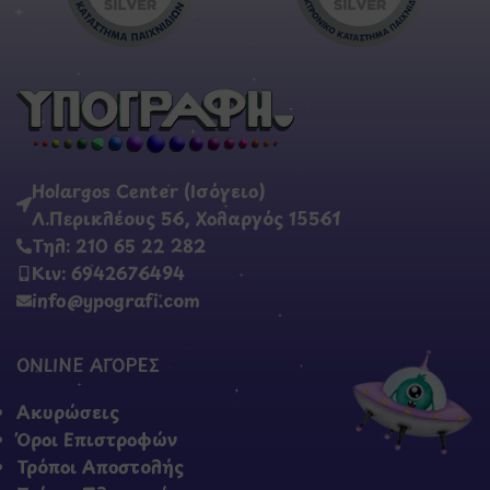
Holargos Center (Ισόγειο)
Λ.Περικλέους 56, Χολαργός 15561
Τηλ: 210 65 22 282
Κιν: 6942676494
info@ypografi.com
ONLINE ΑΓΟΡΕΣ
Ακυρώσεις
Όροι Επιστροφών
Τρόποι Αποστολής