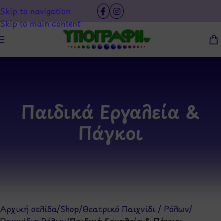
Skip to navigation
Skip to main content
Παιδικά Εργαλεία &
Πάγκοι
Αρχική σελίδα
/
Shop
/
Θεατρικό Παιχνίδι / Ρόλων
/