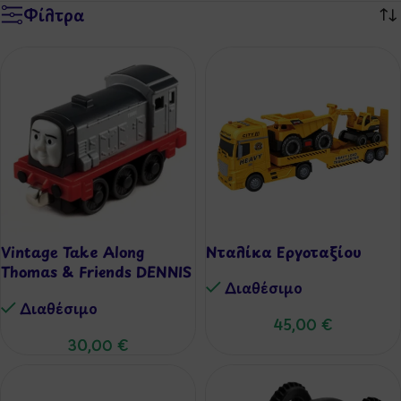
Φίλτρα
Vintage Take Along
Νταλίκα Εργοταξίου
Thomas & Friends DENNIS
Διαθέσιμo
Diecast Metal Magnetic
Διαθέσιμo
Train 2006 Learning
45,00
€
Curve
30,00
€