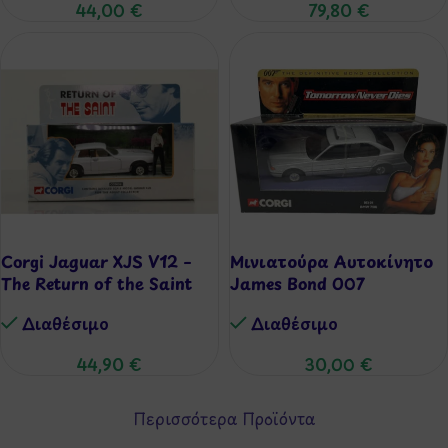
44,00
€
79,80
€
Corgi Jaguar XJS V12 –
Μινιατούρα Αυτοκίνητο
The Return of the Saint
James Bond 007
(1:43)
Tomorrow Never Dies –
Διαθέσιμo
Διαθέσιμo
B.M.W 750i (1:36)
44,90
€
30,00
€
Περισσότερα Προϊόντα