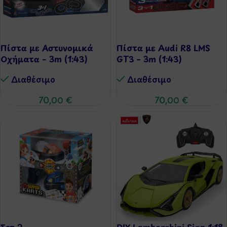
Πίστα με Αστυνομικά
Πίστα με Audi R8 LMS
Οχήματα – 3m (1:43)
GT3 – 3m (1:43)
Διαθέσιμo
Διαθέσιμo
70,00
€
70,00
€
Σετ 2
DIY Lamborghini Sian 1:18