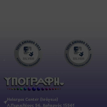
Holargos Center (Ισόγειο)
Λ.Περικλέους 56, Χολαργός 15561