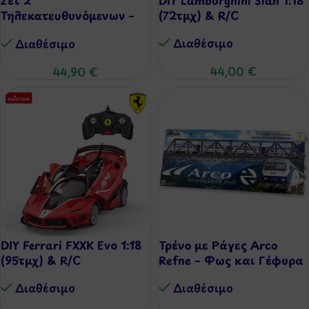
Τηλεκατευθυνόμενων –
(72τμχ) & R/C
Super Karts
Διαθέσιμo
Διαθέσιμo
44,00
€
44,90
€
DIY Ferrari FXXK Evo 1:18
Τρένο με Ράγες Arco
(95τμχ) & R/C
Refne – Φως και Γέφυρα
Διαθέσιμo
Διαθέσιμo