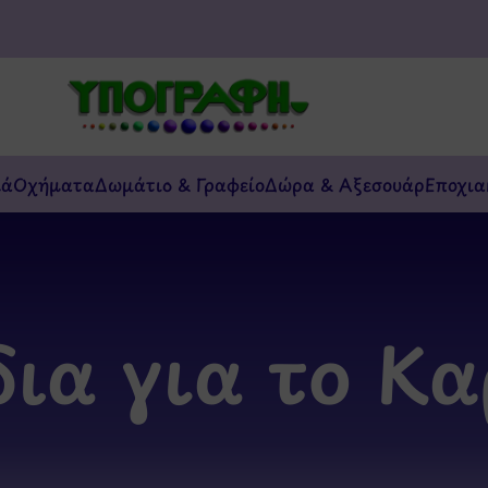
κά
Οχήματα
Δωμάτιο & Γραφείο
Δώρα & Αξεσουάρ
Εποχια
δια για το Κα