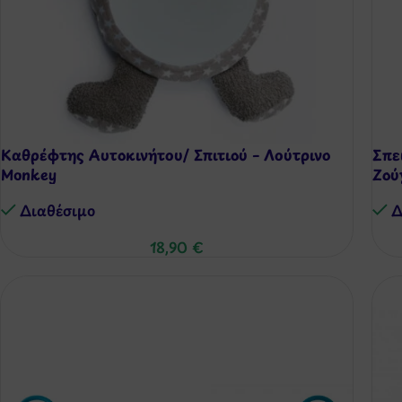
Καθρέφτης Αυτοκινήτου/ Σπιτιού – Λούτρινο
Σπε
Monkey
Ζού
Διαθέσιμo
Δ
18,90
€