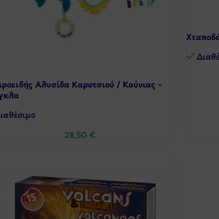
Χταποδ
Διαθ
ιροειδής Αλυσίδα Καροτσιού / Κούνιας –
γκλα
ιαθέσιμo
28,50
€