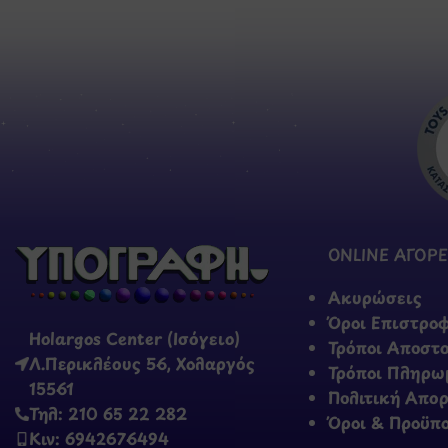
ONLINE ΑΓΟΡΕ
Ακυρώσεις
Όροι Επιστρο
Holargos Center (Ισόγειο)
Τρόποι Αποστ
Λ.Περικλέους 56, Χολαργός
Τρόποι Πληρω
15561
Πολιτική Απο
Τηλ: 210 65 22 282
Όροι & Προϋπ
Κιν: 6942676494