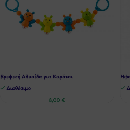
Βρεφική Αλυσίδα για Καρότσι
Hφα
Διαθέσιμo
Δ
8,00
€