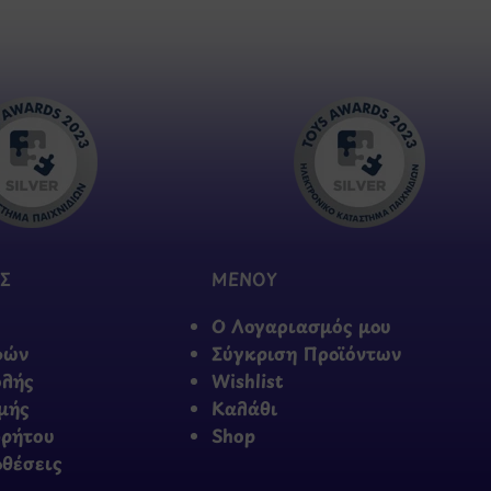
Σ
ΜΕΝΟΥ
Ο Λογαριασμός μου
φών
Σύγκριση Προϊόντων
ολής
Wishlist
μής
Καλάθι
ρρήτου
Shop
οθέσεις