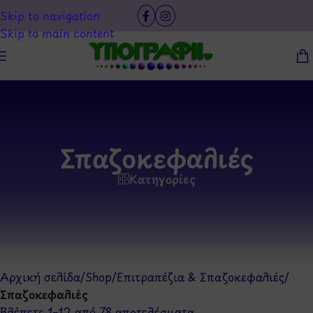
Skip to navigation
Skip to main content
Σπαζοκεφαλιές
Κατηγορίες
Αρχική σελίδα
/
Shop
/
Επιτραπέζια & Σπαζοκεφαλιές
/
Σπαζοκεφαλιές
Βλέπετε 1–12 από 78 αποτελέσματα