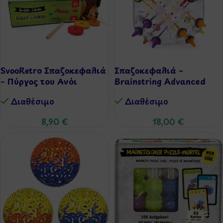
SvooRetro Σπαζοκεφαλιά
Σπαζοκεφαλιά –
– Πύργος του Ανόι
Brainstring Advanced
Διαθέσιμo
Διαθέσιμo
8,90
€
18,00
€