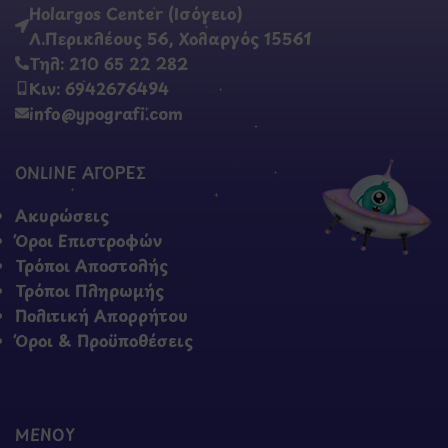
Holargos Center (Ισόγειο)
Λ.Περικλέους 56, Χολαργός 15561
Τηλ: 210 65 22 282
Κιν: 6942676494
info@ypografi.com
ONLINE ΑΓΟΡΕΣ
Ακυρώσεις
Όροι Επιστροφών
Τρόποι Αποστολής
Τρόποι Πληρωμής
Πολιτική Απορρήτου
Όροι & Προϋποθέσεις
ΜΕΝΟΥ