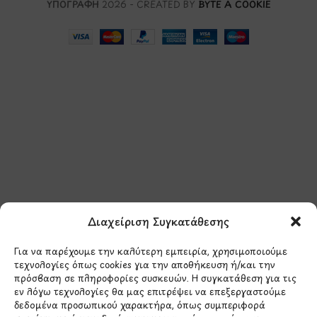
ΥΠΟΓΡΑΦΗ
2026 - CREATED BY
BYTE A COOKIE
Μάθετε πρώτοι τα νέα
και τις προσφορές
μας.
Διαχείριση Συγκατάθεσης
Για να παρέχουμε την καλύτερη εμπειρία, χρησιμοποιούμε
τεχνολογίες όπως cookies για την αποθήκευση ή/και την
πρόσβαση σε πληροφορίες συσκευών. Η συγκατάθεση για τις
εν λόγω τεχνολογίες θα μας επιτρέψει να επεξεργαστούμε
δεδομένα προσωπικού χαρακτήρα, όπως συμπεριφορά
Έχω διαβάσει και συμφωνώ με την