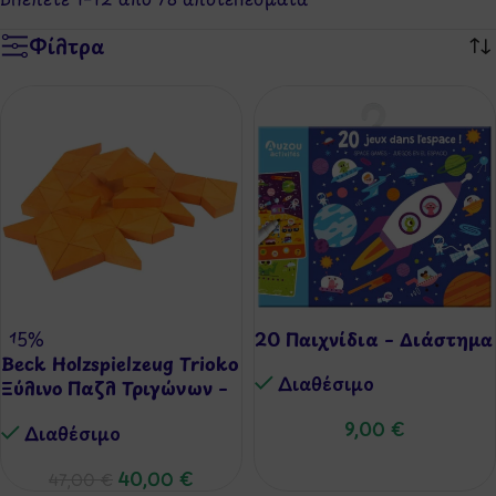
Φίλτρα
-15%
20 Παιχνίδια – Διάστημα
Beck Holzspielzeug Trioko
Διαθέσιμo
Ξύλινο Παζλ Τριγώνων –
Πορτοκαλί
9,00
€
Διαθέσιμo
40,00
€
47,00
€