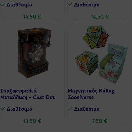
Διαθέσιμo
Διαθέσιμo
14,50
€
14,50
€
Σπαζοκεφαλιά
Μαγνητικός Κύβος –
Μεταλλική – Cast Dot
Zooniverse
Διαθέσιμo
Διαθέσιμo
13,50
€
7,50
€