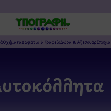
κά
Οχήματα
Δωμάτιο & Γραφείο
Δώρα & Αξεσουάρ
Εποχια
υτοκόλλητα