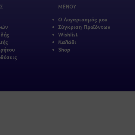
Σ
ΜΕΝΟΥ
Ο Λογαριασμός μου
φών
Σύγκριση Προϊόντων
ολής
Wishlist
μής
Καλάθι
ρρήτου
Shop
οθέσεις