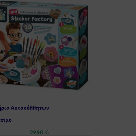
ήριο Αυτοκόλλητων
έσιμo
29,90
€