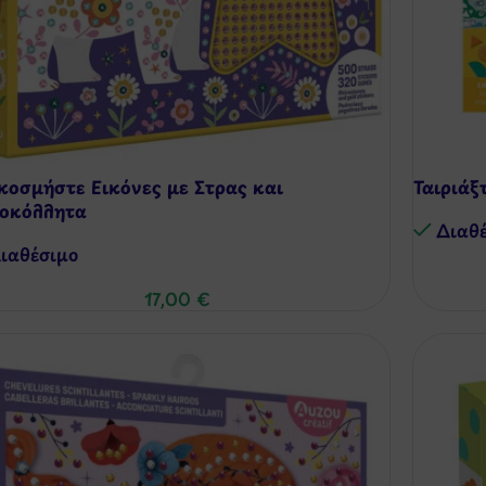
κοσμήστε Εικόνες με Στρας και
Ταιριάξ
οκόλλητα
Διαθ
ιαθέσιμo
17,00
€