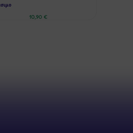
έσιμo
10,90
€