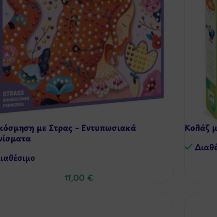
κόσμηση με Στρας – Εντυπωσιακά
Κολάζ μ
νίσματα
Διαθ
ιαθέσιμo
11,00
€