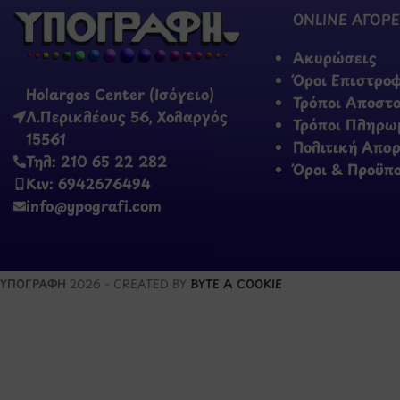
ONLINE ΑΓΟΡΕ
Ακυρώσεις
Όροι Επιστρο
Holargos Center (Ισόγειο)
Τρόποι Αποστ
Λ.Περικλέους 56, Χολαργός
Τρόποι Πληρω
15561
Πολιτική Απο
Τηλ: 210 65 22 282
Όροι & Προϋπ
Κιν: 6942676494
info@ypografi.com
ΥΠΟΓΡΑΦΗ
2026 - CREATED BY
BYTE A COOKIE