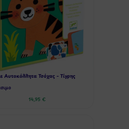
ε Αυτοκόλλητα Τσόχας – Τίγρης
έσιμo
14,95
€