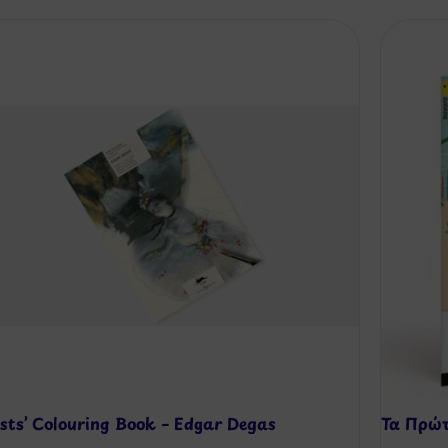
ists’ Colouring Book – Edgar Degas
Τα Πρώ