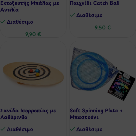
Εκτοξευτής Μπάλας με
Παιχνίδι Catch Ball
Αντλία
Διαθέσιμo
Διαθέσιμo
9,50
€
9,90
€
Σανίδα Ισορροπίας με
Soft Spinning Plate +
Λαβύρινθο
Μπαστούνι
Διαθέσιμo
Διαθέσιμo