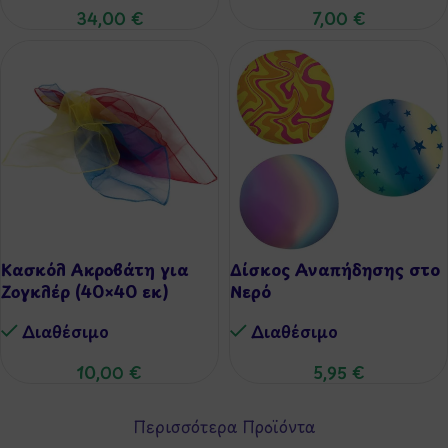
34,00
€
7,00
€
Κασκόλ Ακροβάτη για
Δίσκος Αναπήδησης στο
Ζογκλέρ (40×40 εκ)
Νερό
Διαθέσιμo
Διαθέσιμo
10,00
€
5,95
€
Περισσότερα Προϊόντα