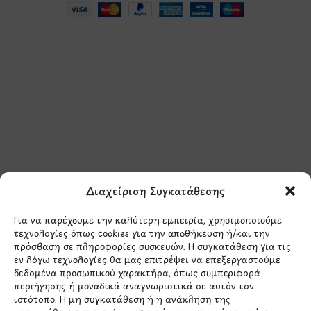
Μάθετε πρώτοι τα νέα
και τις προσφορές
μας.
Διαχείριση Συγκατάθεσης
Για να παρέχουμε την καλύτερη εμπειρία, χρησιμοποιούμε
τεχνολογίες όπως cookies για την αποθήκευση ή/και την
πρόσβαση σε πληροφορίες συσκευών. Η συγκατάθεση για τις
εν λόγω τεχνολογίες θα μας επιτρέψει να επεξεργαστούμε
δεδομένα προσωπικού χαρακτήρα, όπως συμπεριφορά
Έχω διαβάσει και συμφωνώ με την
περιήγησης ή μοναδικά αναγνωριστικά σε αυτόν τον
Πολιτική Απορρήτου
ιστότοπο. Η μη συγκατάθεση ή η ανάκληση της