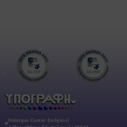
Holargos Center (Ισόγειο)
Λ.Περικλέους 56, Χολαργός 15561