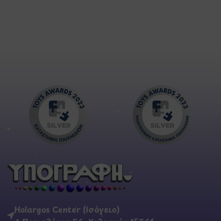
Holargos Center (Ισόγειο)