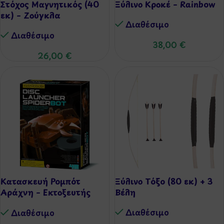
Στόχος Μαγνητικός (40
Ξύλινο Κροκέ – Rainbow
εκ) – Ζούγκλα
Διαθέσιμo
Διαθέσιμo
38,00
€
26,00
€
Κατασκευή Ρομπότ
Ξύλινο Τόξο (80 εκ) + 3
Αράχνη – Εκτοξευτής
Βέλη
Δίσκων
Διαθέσιμo
Διαθέσιμo