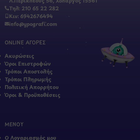
Λ.Περικλέους 56, Χολαργός 15561
Τηλ: 210 65 22 282
Κιν: 6942676494
info@ypografi.com
ONLINE ΑΓΟΡΕΣ
Ακυρώσεις
Όροι Επιστροφών
Τρόποι Αποστολής
Τρόποι Πληρωμής
Πολιτική Απορρήτου
Όροι & Προϋποθέσεις
ΜΕΝΟΥ
Ο Λογαριασμός μου