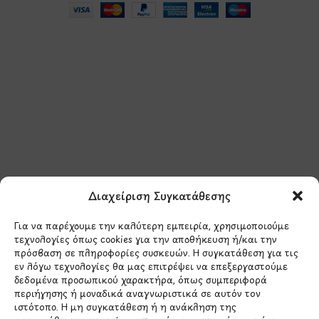
Μάθετε πρώτοι τα νέα
και τις προσφορές
μας.
Διαχείριση Συγκατάθεσης
Για να παρέχουμε την καλύτερη εμπειρία, χρησιμοποιούμε
τεχνολογίες όπως cookies για την αποθήκευση ή/και την
πρόσβαση σε πληροφορίες συσκευών. Η συγκατάθεση για τις
εν λόγω τεχνολογίες θα μας επιτρέψει να επεξεργαστούμε
δεδομένα προσωπικού χαρακτήρα, όπως συμπεριφορά
Έχω διαβάσει και συμφωνώ με την
περιήγησης ή μοναδικά αναγνωριστικά σε αυτόν τον
Πολιτική Απορρήτου
ιστότοπο. Η μη συγκατάθεση ή η ανάκληση της