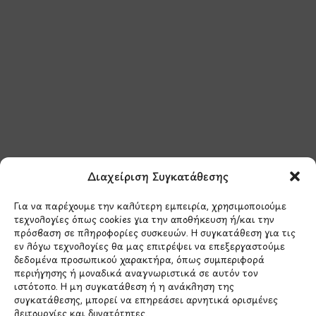
Μάθετε πρώτοι τα νέα
και τις προσφορές
μας.
Διαχείριση Συγκατάθεσης
Για να παρέχουμε την καλύτερη εμπειρία, χρησιμοποιούμε
τεχνολογίες όπως cookies για την αποθήκευση ή/και την
πρόσβαση σε πληροφορίες συσκευών. Η συγκατάθεση για τις
εν λόγω τεχνολογίες θα μας επιτρέψει να επεξεργαστούμε
δεδομένα προσωπικού χαρακτήρα, όπως συμπεριφορά
Έχω διαβάσει και συμφωνώ με την
περιήγησης ή μοναδικά αναγνωριστικά σε αυτόν τον
Πολιτική Απορρήτου
ιστότοπο. Η μη συγκατάθεση ή η ανάκληση της
συγκατάθεσης, μπορεί να επηρεάσει αρνητικά ορισμένες
λειτουργίες και δυνατότητες.