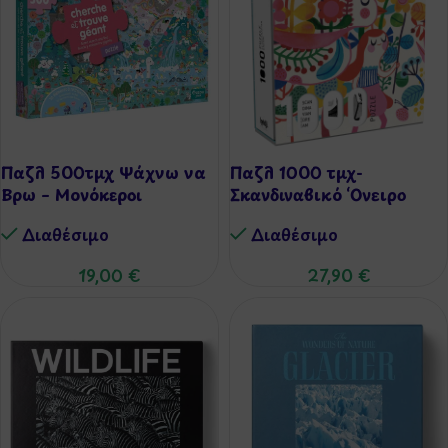
Παζλ 500τμχ Ψάχνω να
Παζλ 1000 τμχ-
Βρω – Μονόκεροι
Σκανδιναβικό ‘Ονειρο
Διαθέσιμo
Διαθέσιμo
19,00
€
27,90
€