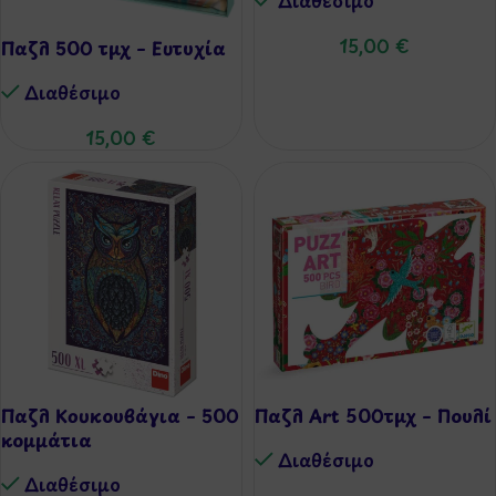
15,00
€
Παζλ 500 τμχ – Ευτυχία
Διαθέσιμo
15,00
€
Παζλ Κουκουβάγια – 500
Παζλ Art 500τμχ – Πουλί
κομμάτια
Διαθέσιμo
Διαθέσιμo