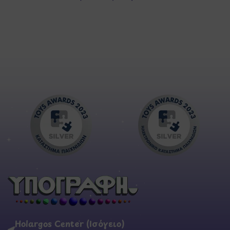
Holargos Center (Ισόγειο)