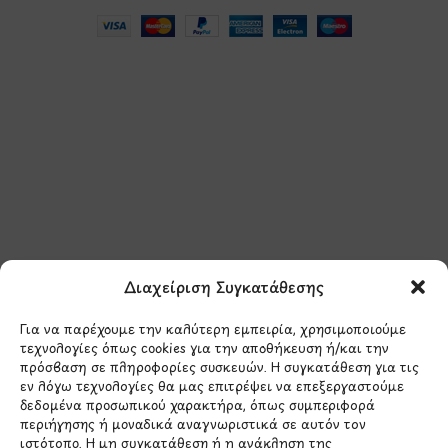
Μάθετε πρώτοι τα νέα
και τις προσφορές
μας.
Διαχείριση Συγκατάθεσης
Για να παρέχουμε την καλύτερη εμπειρία, χρησιμοποιούμε
τεχνολογίες όπως cookies για την αποθήκευση ή/και την
πρόσβαση σε πληροφορίες συσκευών. Η συγκατάθεση για τις
εν λόγω τεχνολογίες θα μας επιτρέψει να επεξεργαστούμε
δεδομένα προσωπικού χαρακτήρα, όπως συμπεριφορά
Έχω διαβάσει και συμφωνώ με την
περιήγησης ή μοναδικά αναγνωριστικά σε αυτόν τον
Πολιτική Απορρήτου
ιστότοπο. Η μη συγκατάθεση ή η ανάκληση της