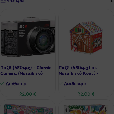
Φίλτρα
Παζλ (550τμχ) – Classic
Παζλ (550τμχ) σε
Camera (Μεταλλικό
Μεταλλικό Κουτί –
Κουτί)
Gingerbread House
Διαθέσιμo
Διαθέσιμo
22,00
€
22,00
€