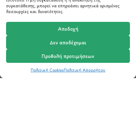
συγκατάθεσης, μπορεί να επηρεάσει αρνητικά ορισμένες
Σχετικά με εμάς
λειτουργίες και δυνατότητες.
Επικοινωνία
Αποδοχή
Δεν αποδέχομαι
Προβολή προτιμήσεων
ΥΠΟΓΡΑΦΗ
2026 - CREATED BY
BYTE A COOKIE
Πολιτική Cookies
Πολιτική Απορρήτου
Shop
Φίλτρα
Wishlist
Καλάθι
Σύγκριση
Ο Λογαριασμός μου
Μάθετε πρώτοι τα νέα
και τις προσφορές