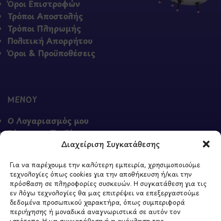
Όροι Επιστροφών
Τρόποι Αποστολής
Τρόποι Πληρωμής
Πολιτική Απορρήτου
Όροι & Προϋποθέσεις
ΜΕΝΟΥ
Ο Λογαριασμός μου
Σύγκριση Προϊόντων
Διαχείριση Συγκατάθεσης
Wishlist
Καλάθι
Για να παρέχουμε την καλύτερη εμπειρία, χρησιμοποιούμε
Shop
τεχνολογίες όπως cookies για την αποθήκευση ή/και την
πρόσβαση σε πληροφορίες συσκευών. Η συγκατάθεση για τις
εν λόγω τεχνολογίες θα μας επιτρέψει να επεξεργαστούμε
δεδομένα προσωπικού χαρακτήρα, όπως συμπεριφορά
περιήγησης ή μοναδικά αναγνωριστικά σε αυτόν τον
ΣΧΕΤΙΚΑ ΜΕ ΕΜΑΣ
ιστότοπο. Η μη συγκατάθεση ή η ανάκληση της