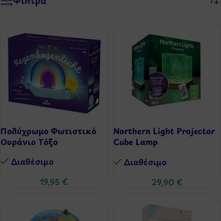
Φίλτρα
Πολύχρωμο Φωτιστικό
Northern Light Projector
Ουράνιο Τόξο
Cube Lamp
(Προτζέκτορας – Βόρειο
Διαθέσιμo
Διαθέσιμo
Σέλας)
19,95
€
29,90
€