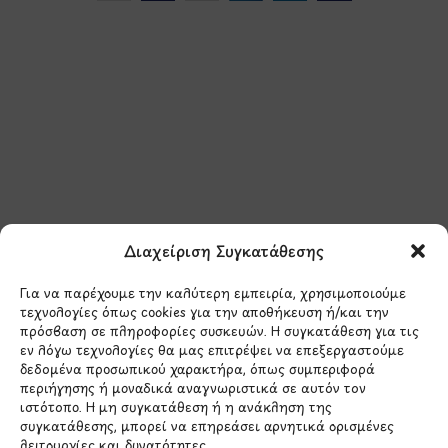
Μάθετε πρώτοι τα νέα
και τις προσφορές
μας.
Διαχείριση Συγκατάθεσης
Για να παρέχουμε την καλύτερη εμπειρία, χρησιμοποιούμε
τεχνολογίες όπως cookies για την αποθήκευση ή/και την
πρόσβαση σε πληροφορίες συσκευών. Η συγκατάθεση για τις
εν λόγω τεχνολογίες θα μας επιτρέψει να επεξεργαστούμε
δεδομένα προσωπικού χαρακτήρα, όπως συμπεριφορά
Έχω διαβάσει και συμφωνώ με την
περιήγησης ή μοναδικά αναγνωριστικά σε αυτόν τον
Πολιτική Απορρήτου
ιστότοπο. Η μη συγκατάθεση ή η ανάκληση της
συγκατάθεσης, μπορεί να επηρεάσει αρνητικά ορισμένες
λειτουργίες και δυνατότητες.