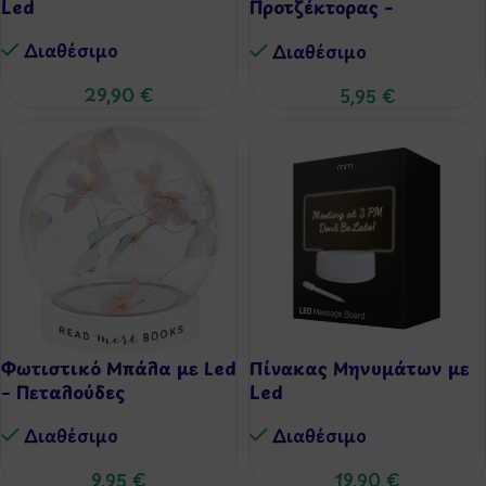
Led
Προτζέκτορας –
Δεινόσαυρος
Διαθέσιμo
Διαθέσιμo
29,90
€
5,95
€
Φωτιστικό Μπάλα με Led
Πίνακας Μηνυμάτων με
– Πεταλούδες
Led
Διαθέσιμo
Διαθέσιμo
9,95
€
19,90
€