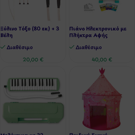
Ξύλινο Τόξο (80 εκ) + 3
Πιάνο Ηλεκτρονικό με
Βέλη
Πλήκτρα Αφής
Διαθέσιμo
Διαθέσιμo
20,00
€
40,00
€
Μελόντικα με 32
Παιδική Σκηνή