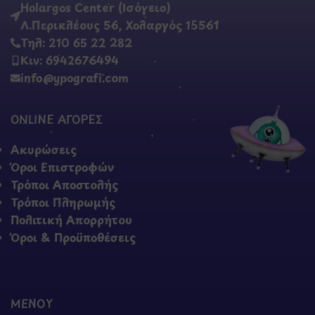
Holargos Center (Ισόγειο)
Λ.Περικλέους 56, Χολαργός 15561
Τηλ: 210 65 22 282
Κιν: 6942676494
info@ypografi.com
ONLINE ΑΓΟΡΕΣ
Ακυρώσεις
Όροι Επιστροφών
Τρόποι Αποστολής
Τρόποι Πληρωμής
Πολιτική Απορρήτου
Όροι & Προϋποθέσεις
ΜΕΝΟΥ