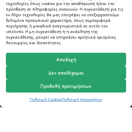
τεχνολογίες όπως cookies για την αποθήκευση ή/και την
ΜΕΝΟΥ
πρόσβαση σε πληροφορίες συσκευών. Η συγκατάθεση για τις
εν λόγω τεχνολογίες θα μας επιτρέψει να επεξεργαστούμε
δεδομένα προσωπικού χαρακτήρα, όπως συμπεριφορά
Ο Λογαριασμός μου
περιήγησης ή μοναδικά αναγνωριστικά σε αυτόν τον
Σύγκριση Προϊόντων
ιστότοπο. Η μη συγκατάθεση ή η ανάκληση της
Wishlist
συγκατάθεσης, μπορεί να επηρεάσει αρνητικά ορισμένες
λειτουργίες και δυνατότητες.
Καλάθι
Shop
Αποδοχή
Δεν αποδέχομαι
ΣΧΕΤΙΚΑ ΜΕ ΕΜΑΣ
Προβολή προτιμήσεων
Σχετικά με εμάς
Επικοινωνία
Πολιτική Cookies
Πολιτική Απορρήτου
Shop
Φίλτρα
Wishlist
Καλάθι
Σύγκριση
Ο Λογαριασμός μου