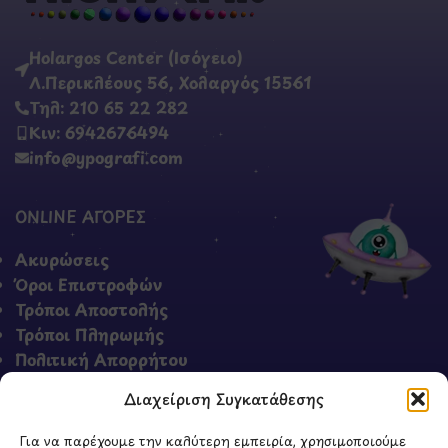
Holargos Center (Ισόγειο)
Λ.Περικλέους 56, Χολαργός 15561
Τηλ: 210 65 22 282
Κιν: 6942676494
info@ypografi.com
ONLINE ΑΓΟΡΕΣ
Ακυρώσεις
Όροι Επιστροφών
Τρόποι Αποστολής
Τρόποι Πληρωμής
Πολιτική Απορρήτου
Όροι & Προϋποθέσεις
Διαχείριση Συγκατάθεσης
Για να παρέχουμε την καλύτερη εμπειρία, χρησιμοποιούμε