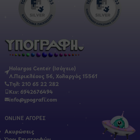
Holargos Center (Ισόγειο)
Λ.Περικλέους 56, Χολαργός 15561
Τηλ: 210 65 22 282
Κιν: 6942676494
info@ypografi.com
ONLINE ΑΓΟΡΕΣ
Ακυρώσεις
Όροι Επιστροφών