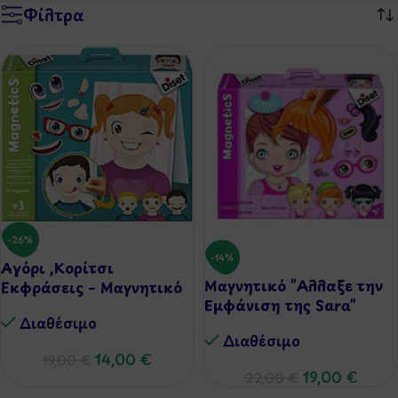
Φίλτρα
-26%
-14%
Αγόρι ,Κορίτσι
Μαγνητικό ”Αλλαξε την
Εκφράσεις – Μαγνητικό
Εμφάνιση της Sara”
Διαθέσιμo
Διαθέσιμo
14,00
€
19,00
€
19,00
€
22,00
€