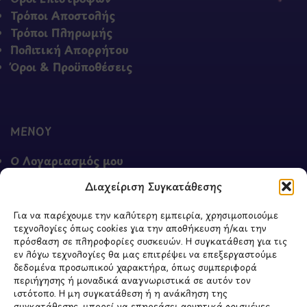
Τρόποι Αποστολής
Τρόποι Πληρωμής
Πολιτική Απορρήτου
Όροι & Προϋποθέσεις
ΜΕΝΟΥ
Ο Λογαριασμός μου
Σύγκριση Προϊόντων
Διαχείριση Συγκατάθεσης
Wishlist
Καλάθι
Για να παρέχουμε την καλύτερη εμπειρία, χρησιμοποιούμε
Shop
τεχνολογίες όπως cookies για την αποθήκευση ή/και την
πρόσβαση σε πληροφορίες συσκευών. Η συγκατάθεση για τις
εν λόγω τεχνολογίες θα μας επιτρέψει να επεξεργαστούμε
δεδομένα προσωπικού χαρακτήρα, όπως συμπεριφορά
περιήγησης ή μοναδικά αναγνωριστικά σε αυτόν τον
ΣΧΕΤΙΚΑ ΜΕ ΕΜΑΣ
ιστότοπο. Η μη συγκατάθεση ή η ανάκληση της
συγκατάθεσης, μπορεί να επηρεάσει αρνητικά ορισμένες