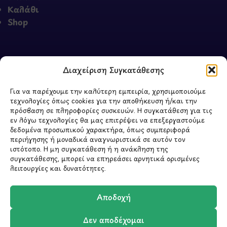
Καλάθι
Shop
ΣΧΕΤΙΚΑ ΜΕ ΕΜΑΣ
Διαχείριση Συγκατάθεσης
Σχετικά με εμάς
Για να παρέχουμε την καλύτερη εμπειρία, χρησιμοποιούμε
τεχνολογίες όπως cookies για την αποθήκευση ή/και την
Επικοινωνία
πρόσβαση σε πληροφορίες συσκευών. Η συγκατάθεση για τις
εν λόγω τεχνολογίες θα μας επιτρέψει να επεξεργαστούμε
δεδομένα προσωπικού χαρακτήρα, όπως συμπεριφορά
περιήγησης ή μοναδικά αναγνωριστικά σε αυτόν τον
ιστότοπο. Η μη συγκατάθεση ή η ανάκληση της
συγκατάθεσης, μπορεί να επηρεάσει αρνητικά ορισμένες
λειτουργίες και δυνατότητες.
ΥΠΟΓΡΑΦΗ
2026 - CREATED BY
BYTE A COOKIE
Αποδοχή
Δεν αποδέχομαι