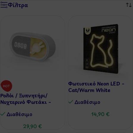
Φίλτρα
Φωτιστικό Neon LED –
HOT
Cat/Warm White
Ρολόι / Ξυπνητήρι/
Νυχτερινό Φωτάκι –
Διαθέσιμo
Κούνελος
Διαθέσιμo
14,90
€
29,90
€