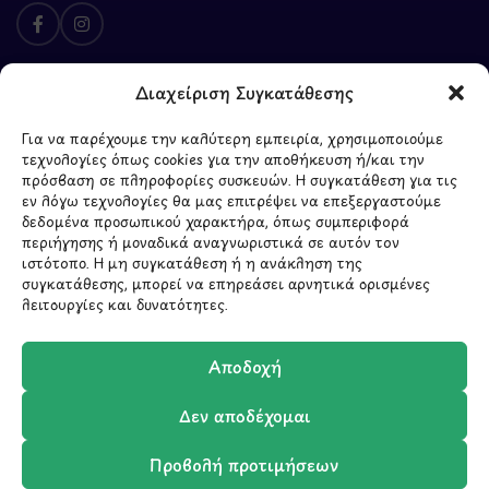
Διαχείριση Συγκατάθεσης
ΥΠΟΓΡΑΦΗ
2026 - CREATED BY
BYTE A COOKIE
Για να παρέχουμε την καλύτερη εμπειρία, χρησιμοποιούμε
τεχνολογίες όπως cookies για την αποθήκευση ή/και την
πρόσβαση σε πληροφορίες συσκευών. Η συγκατάθεση για τις
εν λόγω τεχνολογίες θα μας επιτρέψει να επεξεργαστούμε
δεδομένα προσωπικού χαρακτήρα, όπως συμπεριφορά
περιήγησης ή μοναδικά αναγνωριστικά σε αυτόν τον
ιστότοπο. Η μη συγκατάθεση ή η ανάκληση της
συγκατάθεσης, μπορεί να επηρεάσει αρνητικά ορισμένες
λειτουργίες και δυνατότητες.
Μάθετε πρώτοι τα νέα
και τις προσφορές
Αποδοχή
μας.
Δεν αποδέχομαι
Προβολή προτιμήσεων