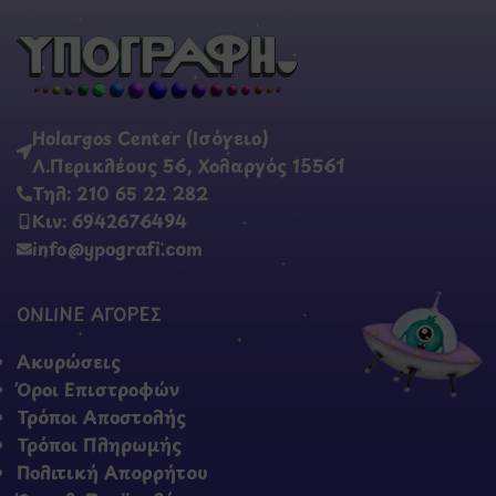
Holargos Center (Ισόγειο)
Λ.Περικλέους 56, Χολαργός 15561
Τηλ: 210 65 22 282
Κιν: 6942676494
info@ypografi.com
ONLINE ΑΓΟΡΕΣ
Ακυρώσεις
Όροι Επιστροφών
Τρόποι Αποστολής
Τρόποι Πληρωμής
Πολιτική Απορρήτου