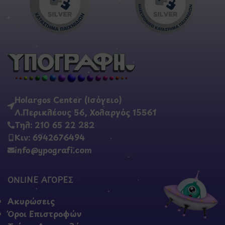
Holargos Center (Ισόγειο)
Λ.Περικλέους 56, Χολαργός 15561
Τηλ: 210 65 22 282
Κιν: 6942676494
info@ypografi.com
ONLINE ΑΓΟΡΕΣ
Ακυρώσεις
Όροι Επιστροφών