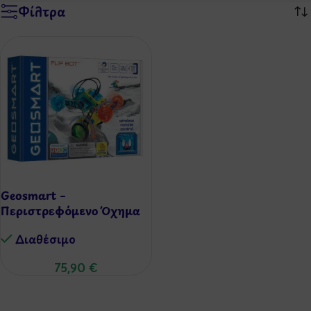
Φίλτρα
Geosmart –
Περιστρεφόμενο Όχημα
FlipBot (29τεμ)
Διαθέσιμo
75,90
€