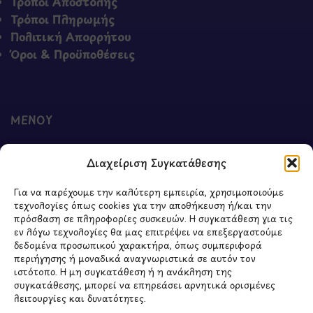
Τρόποι Αποστολής
Τρόποι Πληρωμής
Πολιτική Απορρήτου
Όροι & Προϋποθέσεις
ΜΕΝΟΥ
Ο Λογαριασμός μου
Διαχείριση Συγκατάθεσης
Σύγκριση Προϊόντων
Wishlist
Για να παρέχουμε την καλύτερη εμπειρία, χρησιμοποιούμε
Καλάθι
τεχνολογίες όπως cookies για την αποθήκευση ή/και την
Shop
πρόσβαση σε πληροφορίες συσκευών. Η συγκατάθεση για τις
εν λόγω τεχνολογίες θα μας επιτρέψει να επεξεργαστούμε
δεδομένα προσωπικού χαρακτήρα, όπως συμπεριφορά
περιήγησης ή μοναδικά αναγνωριστικά σε αυτόν τον
ιστότοπο. Η μη συγκατάθεση ή η ανάκληση της
ΣΧΕΤΙΚΑ ΜΕ ΕΜΑΣ
συγκατάθεσης, μπορεί να επηρεάσει αρνητικά ορισμένες
λειτουργίες και δυνατότητες.