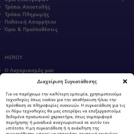
Τρόποι Αποστολής
Τρόποι Πληρωμής
Πολιτική Απορρήτου
Όροι & Προϋποθέσεις
ΜΕΝΟΥ
Ο Λογαριασμός μου
Σύγκριση Προϊόντων
Διαχείριση Συγκατάθεσης
Wishlist
Καλάθι
Για να παρέχουμε την καλύτερη εμπειρία, χρησιμοποιούμε
Shop
τεχνολογίες όπως cookies για την αποθήκευση ή/και την
πρόσβαση σε πληροφορίες συσκευών. Η συγκατάθεση για τις
εν λόγω τεχνολογίες θα μας επιτρέψει να επεξεργαστούμε
δεδομένα προσωπικού χαρακτήρα, όπως συμπεριφορά
περιήγησης ή μοναδικά αναγνωριστικά σε αυτόν τον
ΣΧΕΤΙΚΑ ΜΕ ΕΜΑΣ
ιστότοπο. Η μη συγκατάθεση ή η ανάκληση της
συγκατάθεσης, μπορεί να επηρεάσει αρνητικά ορισμένες