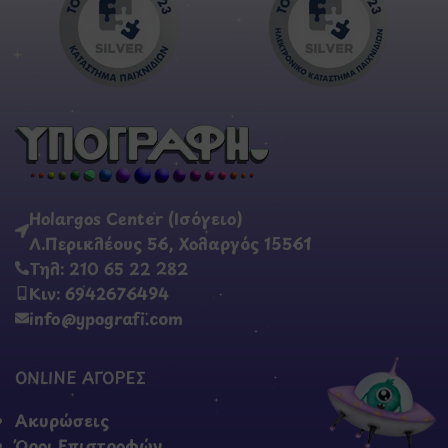
Holargos Center (Ισόγειο)
Λ.Περικλέους 56, Χολαργός 15561
Τηλ: 210 65 22 282
Κιν: 6942676494
info@ypografi.com
ONLINE ΑΓΟΡΕΣ
Ακυρώσεις
Όροι Επιστροφών