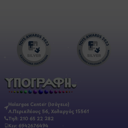
Holargos Center (Ισόγειο)
Λ.Περικλέους 56, Χολαργός 15561
Τηλ: 210 65 22 282
Κιν: 6942676494