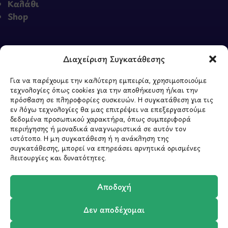
Καλάθι
Shop
Διαχείριση Συγκατάθεσης
ΣΧΕΤΙΚΑ ΜΕ ΕΜΑΣ
Για να παρέχουμε την καλύτερη εμπειρία, χρησιμοποιούμε
Σχετικά με εμάς
τεχνολογίες όπως cookies για την αποθήκευση ή/και την
Επικοινωνία
πρόσβαση σε πληροφορίες συσκευών. Η συγκατάθεση για τις
εν λόγω τεχνολογίες θα μας επιτρέψει να επεξεργαστούμε
δεδομένα προσωπικού χαρακτήρα, όπως συμπεριφορά
περιήγησης ή μοναδικά αναγνωριστικά σε αυτόν τον
ιστότοπο. Η μη συγκατάθεση ή η ανάκληση της
συγκατάθεσης, μπορεί να επηρεάσει αρνητικά ορισμένες
λειτουργίες και δυνατότητες.
ΥΠΟΓΡΑΦΗ
2026 - CREATED BY
BYTE A COOKIE
Αποδοχή
Δεν αποδέχομαι