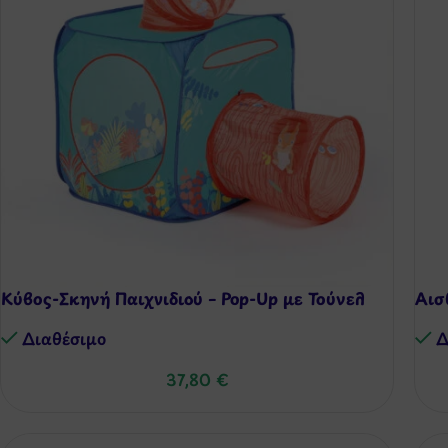
Κύβος-Σκηνή Παιχνιδιού – Pop-Up με Τούνελ
Αισ
Διαθέσιμo
Δ
37,80
€