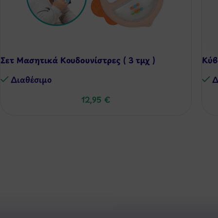
Σετ Μασητικά Κουδουνίστρες ( 3 τμχ )
Κύβ
Διαθέσιμo
Δ
12,95
€