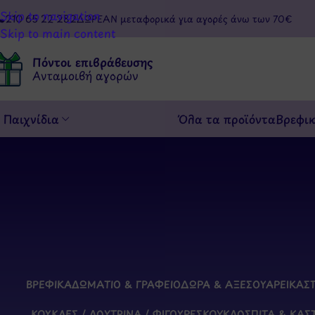
Skip to navigation
210 65 22 282
ΔΩΡΕΑΝ μεταφορικά για αγορές άνω των 70€
Skip to main content
Πόντοι επιβράβευσης
Ανταμοιβή αγορών
Παιχνίδια
Όλα τα προϊόντα
Βρεφι
ΒΡΕΦΙΚΆ
ΔΩΜΆΤΙΟ & ΓΡΑΦΕΊΟ
ΔΏΡΑ & ΑΞΕΣΟΥΆΡ
ΕΙΚΑΣ
ΚΟΎΚΛΕΣ / ΛΟΎΤΡΙΝΑ / ΦΙΓΟΎΡΕΣ
ΚΟΥΚΛΌΣΠΙΤΑ & ΚΆΣ