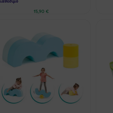
ιαθέσιμo
15,90
€