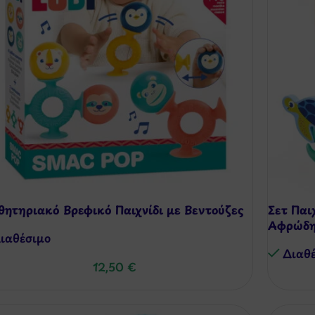
θητηριακό Βρεφικό Παιχνίδι με Βεντούζες
Σετ Παι
Αφρώδη
ιαθέσιμo
Διαθ
12,50
€