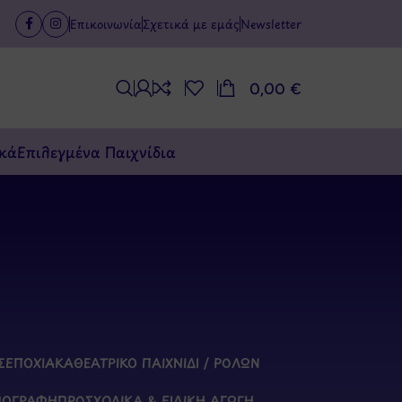
Επικοινωνία
Σχετικά με εμάς
Newsletter
0,00
€
κά
Επιλεγμένα Παιχνίδια
Σ
ΕΠΟΧΙΑΚΆ
ΘΕΑΤΡΙΚΌ ΠΑΙΧΝΊΔΙ / ΡΌΛΩΝ
ΠΟΓΡΑΦΉ
ΠΡΟΣΧΟΛΙΚΆ & ΕΙΔΙΚΉ ΑΓΩΓΉ