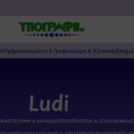
κά
Οχήματα
Δωμάτιο & Γραφείο
Δώρα & Αξεσουάρ
Εποχια
Ludi
ΤΙΚΆ
ΕΠΙΣΤΉΜΗ & ΚΑΤΑΣΚΕΥΈΣ
ΕΠΙΤΡΑΠΈΖΙΑ & ΣΠΑΖΟΚΕΦΑΛΙΈ
ΤΡΑ
ΟΧΉΜΑΤΑ
ΠΑΖΛ
ΠΑΙΧΝΊΔΙΑ ΔΡΑΣΤΗΡΙΟΤΉΤΩΝ
ΠΡΟΪΌΝΤΑ Υ