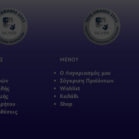
Σ
ΜΕΝΟΥ
Ο Λογαριασμός μου
φών
Σύγκριση Προϊόντων
ολής
Wishlist
μής
Καλάθι
ρρήτου
Shop
οθέσεις