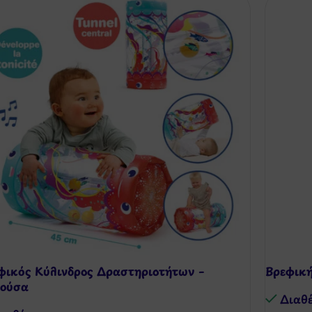
φικός Κύλινδρος Δραστηριοτήτων –
Βρεφική
ούσα
Διαθ