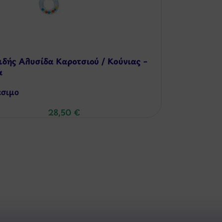
ιδής Αλυσίδα Καροτσιού / Κούνιας –
α
έσιμo
28,50
€