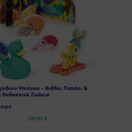
χνιδιών Μπάνιου – Βιβλίο, Παπάκι &
 Θαλασσινά Ζωάκια
έσιμo
20,90
€