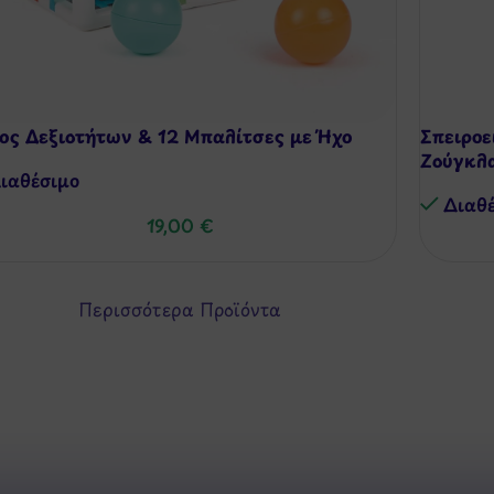
ος Δεξιοτήτων & 12 Μπαλίτσες με Ήχο
Σπειροε
Ζούγκλ
ιαθέσιμo
Διαθ
19,00
€
Περισσότερα Προϊόντα