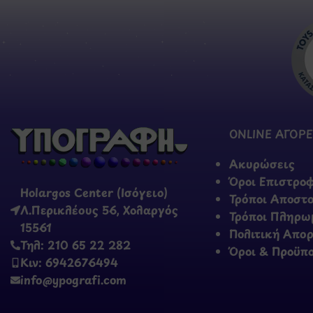
ONLINE ΑΓΟΡΕ
Ακυρώσεις
Όροι Επιστρο
Holargos Center (Ισόγειο)
Τρόποι Αποστ
Λ.Περικλέους 56, Χολαργός
Τρόποι Πληρω
15561
Πολιτική Απο
Τηλ: 210 65 22 282
Όροι & Προϋπ
Κιν: 6942676494
info@ypografi.com