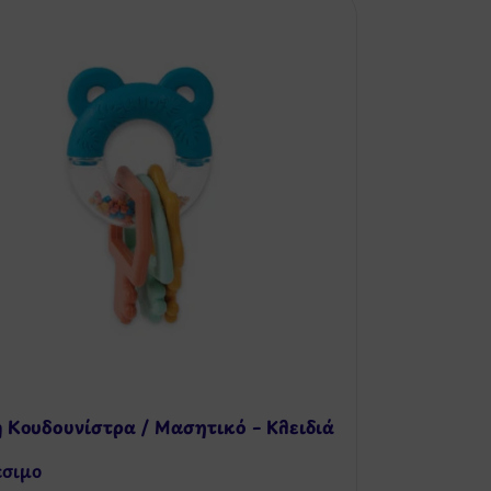
 Κουδουνίστρα / Μασητικό – Κλειδιά
έσιμo