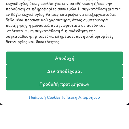
τεχνολογίες όπως cookies για την αποθήκευση ή/και την
ΜΕΝΟΥ
πρόσβαση σε πληροφορίες συσκευών. Η συγκατάθεση για τις
εν λόγω τεχνολογίες θα μας επιτρέψει να επεξεργαστούμε
δεδομένα προσωπικού χαρακτήρα, όπως συμπεριφορά
Ο Λογαριασμός μου
περιήγησης ή μοναδικά αναγνωριστικά σε αυτόν τον
Σύγκριση Προϊόντων
ιστότοπο. Η μη συγκατάθεση ή η ανάκληση της
Wishlist
συγκατάθεσης, μπορεί να επηρεάσει αρνητικά ορισμένες
λειτουργίες και δυνατότητες.
Καλάθι
Shop
Αποδοχή
Δεν αποδέχομαι
ΣΧΕΤΙΚΑ ΜΕ ΕΜΑΣ
Προβολή προτιμήσεων
Σχετικά με εμάς
Επικοινωνία
Πολιτική Cookies
Πολιτική Απορρήτου
Shop
Φίλτρα
Wishlist
Καλάθι
Σύγκριση
Ο Λογαριασμός μου