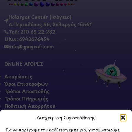
Holargos Center (Ισόγειο)
Λ.Περικλέους 56, Χολαργός 15561
Τηλ: 210 65 22 282
Κιν: 6942676494
info@ypografi.com
ONLINE ΑΓΟΡΕΣ
Ακυρώσεις
Όροι Επιστροφών
Τρόποι Αποστολής
Τρόποι Πληρωμής
Πολιτική Απορρήτου
Όροι & Προϋποθέσεις
Διαχείριση Συγκατάθεσης
Για να παρέχουμε την καλύτερη εμπειρία, χρησιμοποιούμε