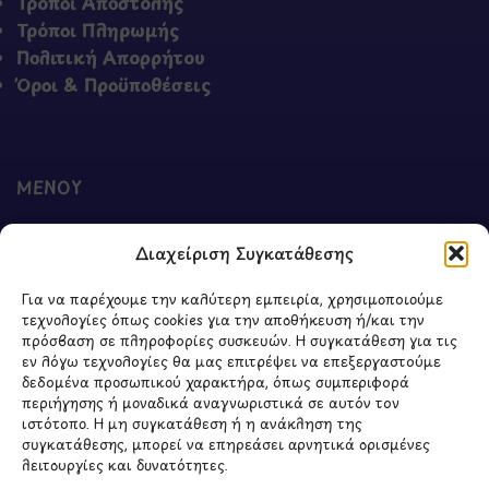
Τρόποι Αποστολής
Τρόποι Πληρωμής
Πολιτική Απορρήτου
Όροι & Προϋποθέσεις
ΜΕΝΟΥ
Ο Λογαριασμός μου
Διαχείριση Συγκατάθεσης
Σύγκριση Προϊόντων
Wishlist
Για να παρέχουμε την καλύτερη εμπειρία, χρησιμοποιούμε
Καλάθι
τεχνολογίες όπως cookies για την αποθήκευση ή/και την
Shop
πρόσβαση σε πληροφορίες συσκευών. Η συγκατάθεση για τις
εν λόγω τεχνολογίες θα μας επιτρέψει να επεξεργαστούμε
δεδομένα προσωπικού χαρακτήρα, όπως συμπεριφορά
περιήγησης ή μοναδικά αναγνωριστικά σε αυτόν τον
ιστότοπο. Η μη συγκατάθεση ή η ανάκληση της
ΣΧΕΤΙΚΑ ΜΕ ΕΜΑΣ
συγκατάθεσης, μπορεί να επηρεάσει αρνητικά ορισμένες
λειτουργίες και δυνατότητες.