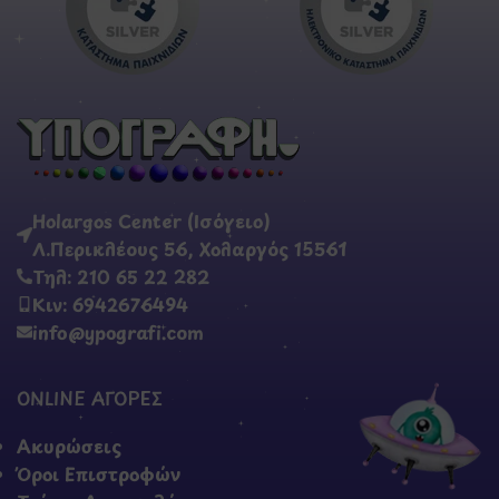
Holargos Center (Ισόγειο)
Λ.Περικλέους 56, Χολαργός 15561
Τηλ: 210 65 22 282
Κιν: 6942676494
info@ypografi.com
ONLINE ΑΓΟΡΕΣ
Ακυρώσεις
Όροι Επιστροφών