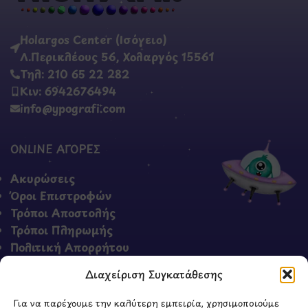
Holargos Center (Ισόγειο)
Λ.Περικλέους 56, Χολαργός 15561
Τηλ: 210 65 22 282
Κιν: 6942676494
info@ypografi.com
ONLINE ΑΓΟΡΕΣ
Ακυρώσεις
Όροι Επιστροφών
Τρόποι Αποστολής
Τρόποι Πληρωμής
Πολιτική Απορρήτου
Όροι & Προϋποθέσεις
Διαχείριση Συγκατάθεσης
Για να παρέχουμε την καλύτερη εμπειρία, χρησιμοποιούμε