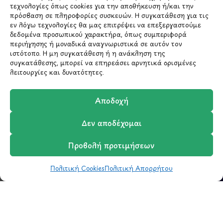
τεχνολογίες όπως cookies για την αποθήκευση ή/και την
ΜΕΝΟΥ
πρόσβαση σε πληροφορίες συσκευών. Η συγκατάθεση για τις
εν λόγω τεχνολογίες θα μας επιτρέψει να επεξεργαστούμε
δεδομένα προσωπικού χαρακτήρα, όπως συμπεριφορά
Ο Λογαριασμός μου
περιήγησης ή μοναδικά αναγνωριστικά σε αυτόν τον
Σύγκριση Προϊόντων
ιστότοπο. Η μη συγκατάθεση ή η ανάκληση της
Wishlist
συγκατάθεσης, μπορεί να επηρεάσει αρνητικά ορισμένες
λειτουργίες και δυνατότητες.
Καλάθι
Shop
Αποδοχή
Δεν αποδέχομαι
ΣΧΕΤΙΚΑ ΜΕ ΕΜΑΣ
Προβολή προτιμήσεων
Σχετικά με εμάς
Επικοινωνία
Πολιτική Cookies
Πολιτική Απορρήτου
Shop
Φίλτρα
Wishlist
Καλάθι
Σύγκριση
Ο Λογαριασμός μου