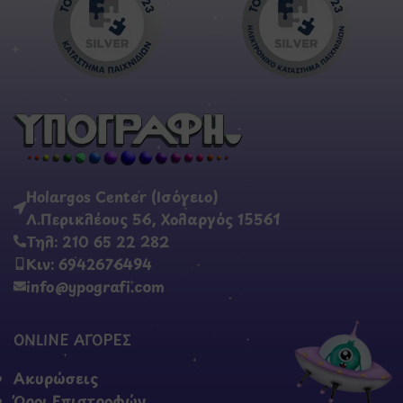
Holargos Center (Ισόγειο)
Λ.Περικλέους 56, Χολαργός 15561
Τηλ: 210 65 22 282
Κιν: 6942676494
info@ypografi.com
ONLINE ΑΓΟΡΕΣ
Ακυρώσεις
Όροι Επιστροφών