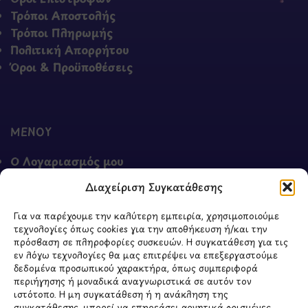
Τρόποι Αποστολής
Τρόποι Πληρωμής
Πολιτική Απορρήτου
Όροι & Προϋποθέσεις
ΜΕΝΟΥ
Ο Λογαριασμός μου
Σύγκριση Προϊόντων
Διαχείριση Συγκατάθεσης
Wishlist
Καλάθι
Για να παρέχουμε την καλύτερη εμπειρία, χρησιμοποιούμε
Shop
τεχνολογίες όπως cookies για την αποθήκευση ή/και την
πρόσβαση σε πληροφορίες συσκευών. Η συγκατάθεση για τις
εν λόγω τεχνολογίες θα μας επιτρέψει να επεξεργαστούμε
δεδομένα προσωπικού χαρακτήρα, όπως συμπεριφορά
περιήγησης ή μοναδικά αναγνωριστικά σε αυτόν τον
ΣΧΕΤΙΚΑ ΜΕ ΕΜΑΣ
ιστότοπο. Η μη συγκατάθεση ή η ανάκληση της
συγκατάθεσης, μπορεί να επηρεάσει αρνητικά ορισμένες