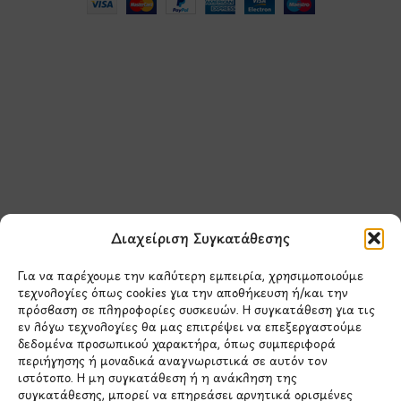
Μάθετε πρώτοι τα νέα
και τις προσφορές
μας.
Διαχείριση Συγκατάθεσης
Για να παρέχουμε την καλύτερη εμπειρία, χρησιμοποιούμε
τεχνολογίες όπως cookies για την αποθήκευση ή/και την
πρόσβαση σε πληροφορίες συσκευών. Η συγκατάθεση για τις
εν λόγω τεχνολογίες θα μας επιτρέψει να επεξεργαστούμε
δεδομένα προσωπικού χαρακτήρα, όπως συμπεριφορά
Έχω διαβάσει και συμφωνώ με την
περιήγησης ή μοναδικά αναγνωριστικά σε αυτόν τον
Πολιτική Απορρήτου
ιστότοπο. Η μη συγκατάθεση ή η ανάκληση της
συγκατάθεσης, μπορεί να επηρεάσει αρνητικά ορισμένες