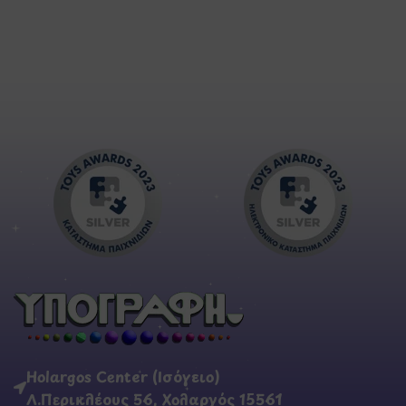
Holargos Center (Ισόγειο)
Λ.Περικλέους 56, Χολαργός 15561