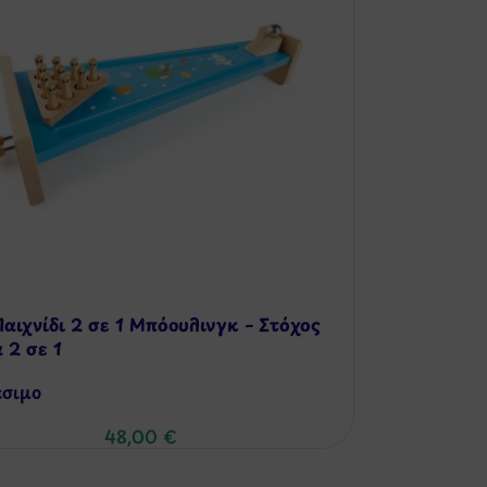
Παιχνίδι 2 σε 1 Μπόουλινγκ – Στόχος
 2 σε 1
έσιμo
48,00
€