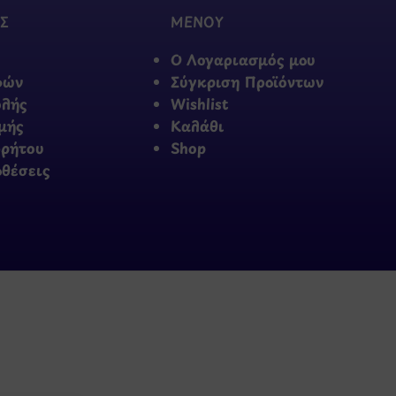
Σ
ΜΕΝΟΥ
Ο Λογαριασμός μου
φών
Σύγκριση Προϊόντων
ολής
Wishlist
μής
Καλάθι
ρρήτου
Shop
οθέσεις