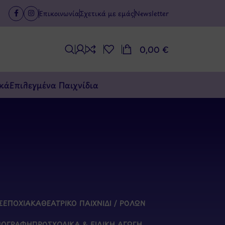
Επικοινωνία
Σχετικά με εμάς
Newsletter
0,00
€
κά
Επιλεγμένα Παιχνίδια
Σ
ΕΠΟΧΙΑΚΆ
ΘΕΑΤΡΙΚΌ ΠΑΙΧΝΊΔΙ / ΡΌΛΩΝ
ΠΟΓΡΑΦΉ
ΠΡΟΣΧΟΛΙΚΆ & ΕΙΔΙΚΉ ΑΓΩΓΉ