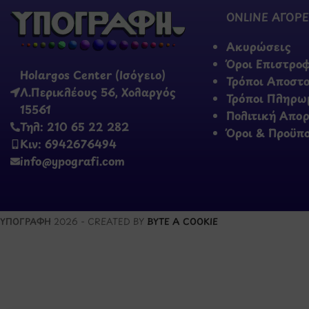
ONLINE ΑΓΟΡΕ
Ακυρώσεις
Όροι Επιστρο
Holargos Center (Ισόγειο)
Τρόποι Αποστ
Λ.Περικλέους 56, Χολαργός
Τρόποι Πληρω
15561
Πολιτική Απο
Τηλ: 210 65 22 282
Όροι & Προϋπ
Κιν: 6942676494
info@ypografi.com
ΥΠΟΓΡΑΦΗ
2026 - CREATED BY
BYTE A COOKIE