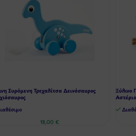
ινη Συρόμενη Τρεχαλίτσα Δεινόσαυρος
Ξύλινο 
χιόσαυρος
Αστέρια
ιαθέσιμo
Διαθ
18,00
€