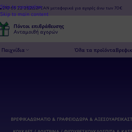
Skip to navigation
210 65 22 282
ΔΩΡΕΑΝ μεταφορικά για αγορές άνω των 70€
Skip to main content
Πόντοι επιβράβευσης
Ανταμοιβή αγορών
Παιχνίδια
Όλα τα προϊόντα
Βρεφι
ΒΡΕΦΙΚΆ
ΔΩΜΆΤΙΟ & ΓΡΑΦΕΊΟ
ΔΏΡΑ & ΑΞΕΣΟΥΆΡ
ΕΙΚΑΣ
ΚΟΎΚΛΕΣ / ΛΟΎΤΡΙΝΑ / ΦΙΓΟΎΡΕΣ
ΚΟΥΚΛΌΣΠΙΤΑ & ΚΆΣ