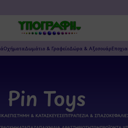
κά
Οχήματα
Δωμάτιο & Γραφείο
Δώρα & Αξεσουάρ
Εποχια
Pin Toys
ΤΙΚΆ
ΕΠΙΣΤΉΜΗ & ΚΑΤΑΣΚΕΥΈΣ
ΕΠΙΤΡΑΠΈΖΙΑ & ΣΠΑΖΟΚΕΦΑΛΙΈ
ΤΡΑ
ΟΧΉΜΑΤΑ
ΠΑΖΛ
ΠΑΙΧΝΊΔΙΑ ΔΡΑΣΤΗΡΙΟΤΉΤΩΝ
ΠΡΟΪΌΝΤΑ Υ