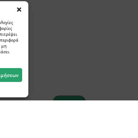
πρώτοι τα νέα και τις π
μας.
ολογίες
φορίες
επιτρέψει
μπεριφορά
Η μη
εάσει
ιμήσεων
Έχω διαβάσει και συμφωνώ με την
Πολιτική
Απορρήτου