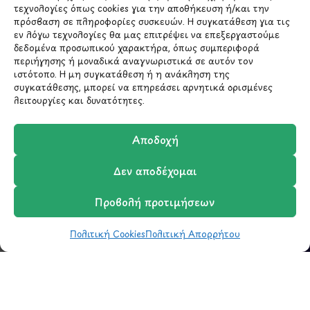
τεχνολογίες όπως cookies για την αποθήκευση ή/και την
ΜΕΝΟΥ
πρόσβαση σε πληροφορίες συσκευών. Η συγκατάθεση για τις
εν λόγω τεχνολογίες θα μας επιτρέψει να επεξεργαστούμε
δεδομένα προσωπικού χαρακτήρα, όπως συμπεριφορά
Ο Λογαριασμός μου
περιήγησης ή μοναδικά αναγνωριστικά σε αυτόν τον
Σύγκριση Προϊόντων
ιστότοπο. Η μη συγκατάθεση ή η ανάκληση της
Wishlist
συγκατάθεσης, μπορεί να επηρεάσει αρνητικά ορισμένες
λειτουργίες και δυνατότητες.
Καλάθι
Shop
Αποδοχή
Δεν αποδέχομαι
ΣΧΕΤΙΚΑ ΜΕ ΕΜΑΣ
Προβολή προτιμήσεων
Σχετικά με εμάς
Επικοινωνία
Πολιτική Cookies
Πολιτική Απορρήτου
Shop
Φίλτρα
Wishlist
Καλάθι
Σύγκριση
Ο Λογαριασμός μου