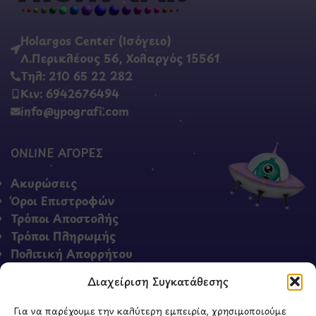
Holargos Center (Ισόγειο)
Λ.Περικλέους 56, Χολαργός 15561
Τηλ: 210 65 22 282
Κιν: 6942676494
info@ypografi.com
ONLINE ΑΓΟΡΕΣ
Ακυρώσεις
Όροι Επιστροφών
Τρόποι Αποστολής
Τρόποι Πληρωμής
Πολιτική Απορρήτου
Όροι & Προϋποθέσεις
Διαχείριση Συγκατάθεσης
Για να παρέχουμε την καλύτερη εμπειρία, χρησιμοποιούμε