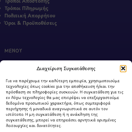
Τρόποι Αποστολής
Τρόποι Πληρωμής
Πολιτική Απορρήτου
Όροι & Προϋποθέσεις
ΜΕΝΟΥ
Ο Λογαριασμός μου
Διαχείριση Συγκατάθεσης
Σύγκριση Προϊόντων
Wishlist
Για να παρέχουμε την καλύτερη εμπειρία, χρησιμοποιούμε
Καλάθι
τεχνολογίες όπως cookies για την αποθήκευση ή/και την
Shop
πρόσβαση σε πληροφορίες συσκευών. Η συγκατάθεση για τις
εν λόγω τεχνολογίες θα μας επιτρέψει να επεξεργαστούμε
δεδομένα προσωπικού χαρακτήρα, όπως συμπεριφορά
περιήγησης ή μοναδικά αναγνωριστικά σε αυτόν τον
ιστότοπο. Η μη συγκατάθεση ή η ανάκληση της
ΣΧΕΤΙΚΑ ΜΕ ΕΜΑΣ
συγκατάθεσης, μπορεί να επηρεάσει αρνητικά ορισμένες
λειτουργίες και δυνατότητες.