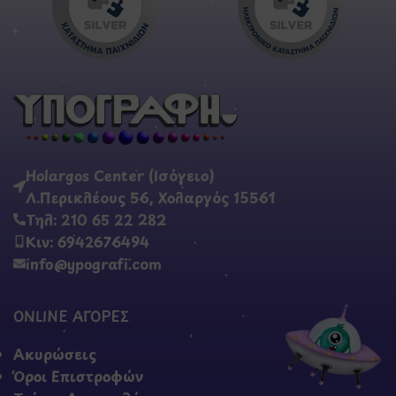
Holargos Center (Ισόγειο)
Λ.Περικλέους 56, Χολαργός 15561
Τηλ: 210 65 22 282
Κιν: 6942676494
info@ypografi.com
ONLINE ΑΓΟΡΕΣ
Ακυρώσεις
Όροι Επιστροφών