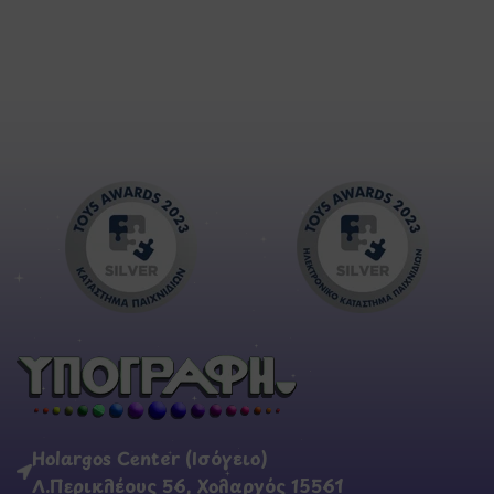
Holargos Center (Ισόγειο)
Λ.Περικλέους 56, Χολαργός 15561