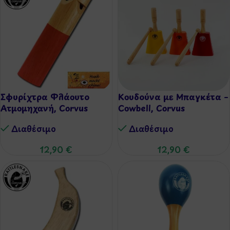
Σφυρίχτρα Φλάουτο
Κουδούνα με Μπαγκέτα –
Ατμομηχανή, Corvus
Cowbell, Corvus
Διαθέσιμo
Διαθέσιμo
12,90
€
12,90
€