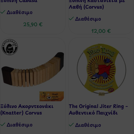
Λαβή (Corvus)
Διαθέσιμo
Διαθέσιμo
25,90
€
12,00
€
Ξύλινο Ακορντεονάκι
The Original Jiter Ring –
(Knatter) Corvus
Αυθεντικό Παιχνίδι
Δεξιοτεχνίας (Retro 90s)
Διαθέσιμo
Διαθέσιμo