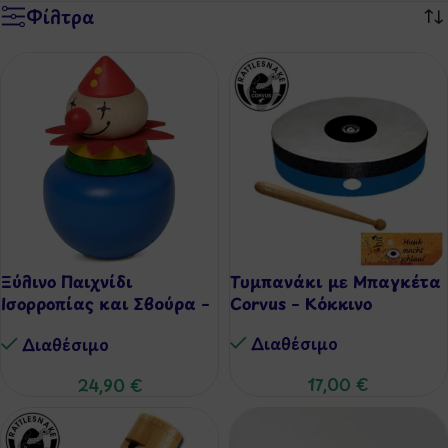
Φίλτρα
Ξύλινο Παιχνίδι
Τυμπανάκι με Μπαγκέτα
Ισορροπίας και Σβούρα –
Corvus – Κόκκινο
Κλόουν Walter®
Διαθέσιμo
Διαθέσιμo
17,00
€
24,90
€