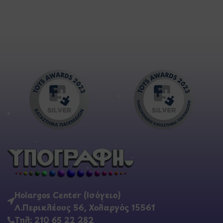
Holargos Center (Ισόγειο)
Λ.Περικλέους 56, Χολαργός 15561
Τηλ: 210 65 22 282