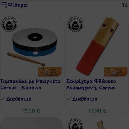
Φίλτρα
Τυμπανάκι με Μπαγκέτα
Σφυρίχτρα Φλάουτο
Corvus – Κόκκινο
Ατμομηχανή, Corvus
Διαθέσιμo
Διαθέσιμo
17,00
€
12,90
€