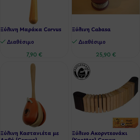
Ξύλινη Μαράκα Corvus
Ξύλινη Cabasa
Διαθέσιμo
Διαθέσιμo
7,90
€
25,90
€
Ξύλινη Καστανιέτα με
Ξύλινο Ακορντεονάκι
Λαβή (Corvus)
(Knatter) Corvus