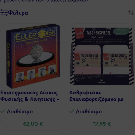
Φίλτρα
Επιστημονικός Δίσκος
Καθρεφτάκι
Φυσικής & Κινητικής –
Επαναφορτιζόμενο με
Δίσκος του Όιλερ
Φως
Διαθέσιμo
Διαθέσιμo
62,00
€
12,95
€