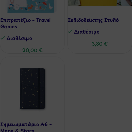
Επιτραπέζιο – Travel
Σελιδοδείκτης Στυλό
Games
Διαθέσιμo
Διαθέσιμo
3,80
€
20,00
€
Σημειωματάριο Α6 –
Moon & Stars