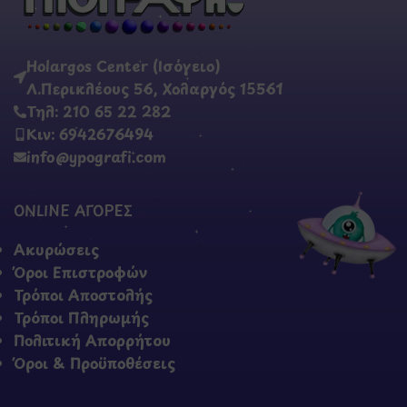
Holargos Center (Ισόγειο)
Λ.Περικλέους 56, Χολαργός 15561
Τηλ: 210 65 22 282
Κιν: 6942676494
info@ypografi.com
ONLINE ΑΓΟΡΕΣ
Ακυρώσεις
Όροι Επιστροφών
Τρόποι Αποστολής
Τρόποι Πληρωμής
Πολιτική Απορρήτου
Όροι & Προϋποθέσεις