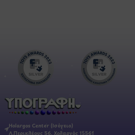
Holargos Center (Ισόγειο)
Λ.Περικλέους 56, Χολαργός 15561