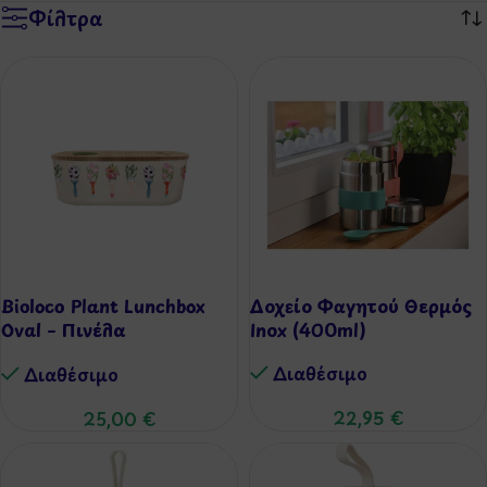
Φίλτρα
Bioloco Plant Lunchbox
Δοχείο Φαγητού Θερμός
Oval – Πινέλα
Inox (400ml)
Λουλουδιών (800ml)
Διαθέσιμo
Διαθέσιμo
22,95
€
25,00
€