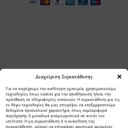
Μάθετε πρώτοι τα νέα
και τις προσφορές
μας.
Διαχείριση Συγκατάθεσης
Για να παρέχουμε την καλύτερη εμπειρία, χρησιμοποιούμε
τεχνολογίες όπως cookies για την αποθήκευση ή/και την
πρόσβαση σε πληροφορίες συσκευών. Η συγκατάθεση για τις
εν λόγω τεχνολογίες θα μας επιτρέψει να επεξεργαστούμε
δεδομένα προσωπικού χαρακτήρα, όπως συμπεριφορά
Έχω διαβάσει και συμφωνώ με την
περιήγησης ή μοναδικά αναγνωριστικά σε αυτόν τον
Πολιτική Απορρήτου
ιστότοπο. Η μη συγκατάθεση ή η ανάκληση της
συγκατάθεσης, μπορεί να επηρεάσει αρνητικά ορισμένες