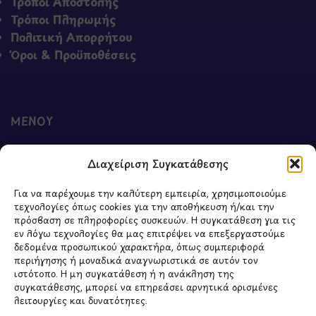
Τρόποι Αποστολής
Τρόποι Πληρωμής
Πολιτική Απορρήτου
Όροι & Προϋποθέσεις
ΜΕΝΟΥ
Ο Λογαριασμός μου
Διαχείριση Συγκατάθεσης
Σύγκριση Προϊόντων
Wishlist
Για να παρέχουμε την καλύτερη εμπειρία, χρησιμοποιούμε
Καλάθι
τεχνολογίες όπως cookies για την αποθήκευση ή/και την
Shop
πρόσβαση σε πληροφορίες συσκευών. Η συγκατάθεση για τις
εν λόγω τεχνολογίες θα μας επιτρέψει να επεξεργαστούμε
δεδομένα προσωπικού χαρακτήρα, όπως συμπεριφορά
περιήγησης ή μοναδικά αναγνωριστικά σε αυτόν τον
ιστότοπο. Η μη συγκατάθεση ή η ανάκληση της
ΣΧΕΤΙΚΑ ΜΕ ΕΜΑΣ
συγκατάθεσης, μπορεί να επηρεάσει αρνητικά ορισμένες
λειτουργίες και δυνατότητες.