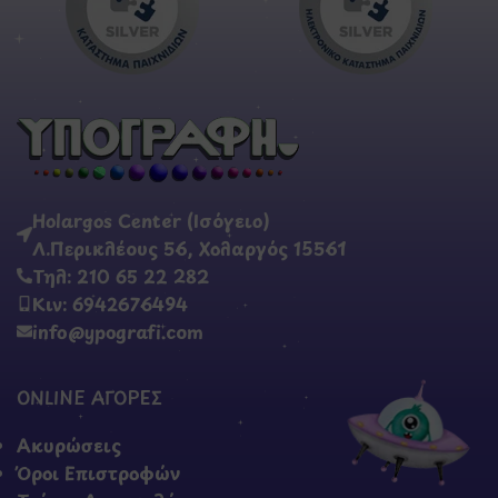
Holargos Center (Ισόγειο)
Λ.Περικλέους 56, Χολαργός 15561
Τηλ: 210 65 22 282
Κιν: 6942676494
info@ypografi.com
ONLINE ΑΓΟΡΕΣ
Ακυρώσεις
Όροι Επιστροφών