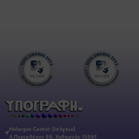
Holargos Center (Ισόγειο)
Λ.Περικλέους 56, Χολαργός 15561