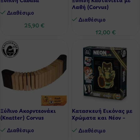
Λαβή (Corvus)
Διαθέσιμo
Διαθέσιμo
25,90
€
12,00
€
Ξύλινο Ακορντεονάκι
Κατασκευή Εικόνας με
(Knatter) Corvus
Χρώματα και Νέον –
Maneki-Neko
Διαθέσιμo
Διαθέσιμo