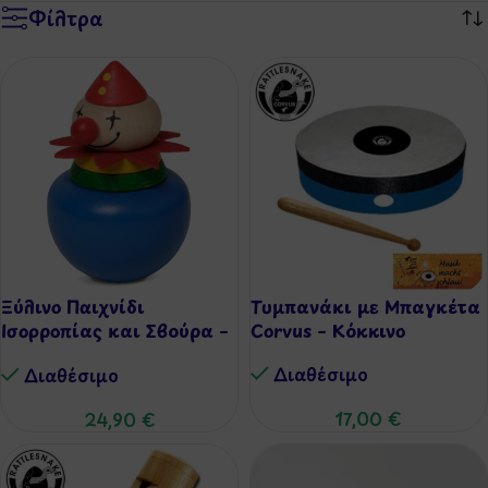
Φίλτρα
Ξύλινο Παιχνίδι
Τυμπανάκι με Μπαγκέτα
Ισορροπίας και Σβούρα –
Corvus – Κόκκινο
Κλόουν Walter®
Διαθέσιμo
Διαθέσιμo
17,00
€
24,90
€