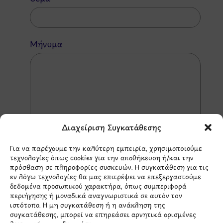
Μήνυμα
Διαχείριση Συγκατάθεσης
Για να παρέχουμε την καλύτερη εμπειρία, χρησιμοποιούμε
τεχνολογίες όπως cookies για την αποθήκευση ή/και την
πρόσβαση σε πληροφορίες συσκευών. Η συγκατάθεση για τις
εν λόγω τεχνολογίες θα μας επιτρέψει να επεξεργαστούμε
δεδομένα προσωπικού χαρακτήρα, όπως συμπεριφορά
*Αυτός ο ιστότοπος προστατεύεται από το σύστημα
περιήγησης ή μοναδικά αναγνωριστικά σε αυτόν τον
reCAPTCHA και ισχύουν η
Πολιτική Απορρήτου
και οι
ιστότοπο. Η μη συγκατάθεση ή η ανάκληση της
Όροι Παροχής Υπηρεσιών
της Google.
συγκατάθεσης, μπορεί να επηρεάσει αρνητικά ορισμένες