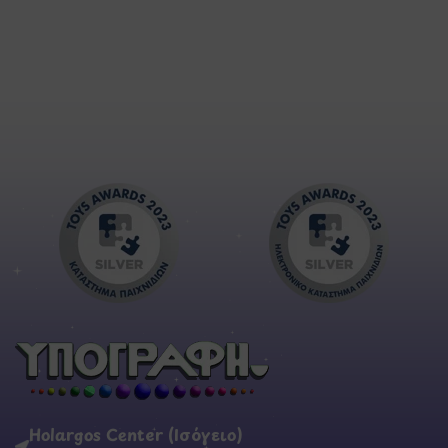
Holargos Center (Ισόγειο)