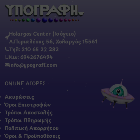
Holargos Center (Ισόγειο)
Λ.Περικλέους 56, Χολαργός 15561
Τηλ: 210 65 22 282
Κιν: 6942676494
info@ypografi.com
ONLINE ΑΓΟΡΕΣ
Ακυρώσεις
Όροι Επιστροφών
Τρόποι Αποστολής
Τρόποι Πληρωμής
Πολιτική Απορρήτου
Όροι & Προϋποθέσεις