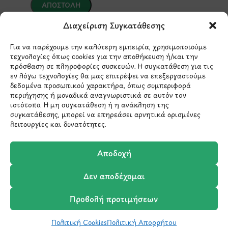
Διαχείριση Συγκατάθεσης
*Αυτός ο ιστότοπος προστατεύεται από το σύστημα
reCAPTCHA και ισχύουν η
Πολιτική Απορρήτου
και οι
Όροι Παροχής Υπηρεσιών
της Google.
Για να παρέχουμε την καλύτερη εμπειρία, χρησιμοποιούμε
τεχνολογίες όπως cookies για την αποθήκευση ή/και την
πρόσβαση σε πληροφορίες συσκευών. Η συγκατάθεση για τις
εν λόγω τεχνολογίες θα μας επιτρέψει να επεξεργαστούμε
ΣΤΟΙΧΕΙΑ ΕΠΙΚΟΙΝΩΝΙΑΣ
δεδομένα προσωπικού χαρακτήρα, όπως συμπεριφορά
περιήγησης ή μοναδικά αναγνωριστικά σε αυτόν τον
ιστότοπο. Η μη συγκατάθεση ή η ανάκληση της
συγκατάθεσης, μπορεί να επηρεάσει αρνητικά ορισμένες
Holargos Center (Ισόγειο)
λειτουργίες και δυνατότητες.
Λ.Περικλέους 56,
Χολαργός 15561
Αποδοχή
210 6522282
Δεν αποδέχομαι
Προβολή προτιμήσεων
info@ypografi.com
Πολιτική Cookies
Πολιτική Απορρήτου