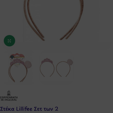
Κάντε κλικ για μεγέθυνση
Στέκα Lillifee Σετ των 2