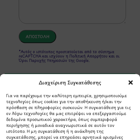
*Αυτός ο ιστότοπος προστατεύεται από το σύστημα
reCAPTCHA και ισχύουν η
Πολιτική Απορρήτου
και οι
Όροι Παροχής Υπηρεσιών
της Google.
Διαχείριση Συγκατάθεσης
ΣΤΟΙΧΕΙΑ ΕΠΙΚΟΙΝΩΝΙΑΣ
Για να παρέχουμε την καλύτερη εμπειρία, χρησιμοποιούμε
τεχνολογίες όπως cookies για την αποθήκευση ή/και την
Holargos Center (Ισόγειο)
πρόσβαση σε πληροφορίες συσκευών. Η συγκατάθεση για τις
Λ.Περικλέους 56,
εν λόγω τεχνολογίες θα μας επιτρέψει να επεξεργαστούμε
δεδομένα προσωπικού χαρακτήρα, όπως συμπεριφορά
Χολαργός 15561
περιήγησης ή μοναδικά αναγνωριστικά σε αυτόν τον
ιστότοπο. Η μη συγκατάθεση ή η ανάκληση της
210 6522282
συγκατάθεσης, μπορεί να επηρεάσει αρνητικά ορισμένες