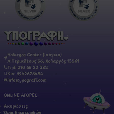
Holargos Center (Ισόγειο)
Λ.Περικλέους 56, Χολαργός 15561
Τηλ: 210 65 22 282
Κιν: 6942676494
info@ypografi.com
ONLINE ΑΓΟΡΕΣ
Ακυρώσεις
Όροι Επιστροφών