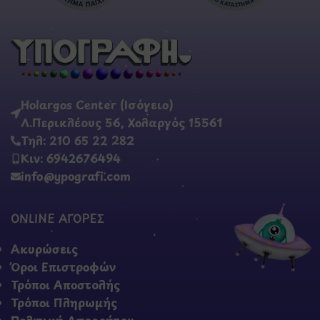
Holargos Center (Ισόγειο)
Λ.Περικλέους 56, Χολαργός 15561
Τηλ: 210 65 22 282
Κιν: 6942676494
info@ypografi.com
ONLINE ΑΓΟΡΕΣ
Ακυρώσεις
Όροι Επιστροφών
Τρόποι Αποστολής
Τρόποι Πληρωμής