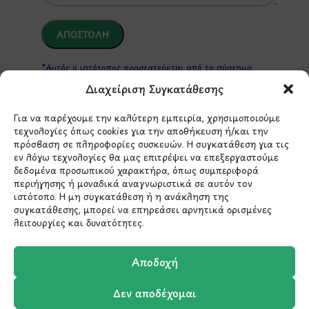
*Αυτός ο ιστότοπος προστατεύεται από το σύστημα
reCAPTCHA και ισχύουν η
Πολιτική Απορρήτου
και οι
Όροι Παροχής Υπηρεσιών
της Google.
Διαχείριση Συγκατάθεσης
Για να παρέχουμε την καλύτερη εμπειρία, χρησιμοποιούμε
τεχνολογίες όπως cookies για την αποθήκευση ή/και την
ΣΤΟΙΧΕΙΑ ΕΠΙΚΟΙΝΩΝΙΑΣ
πρόσβαση σε πληροφορίες συσκευών. Η συγκατάθεση για τις
εν λόγω τεχνολογίες θα μας επιτρέψει να επεξεργαστούμε
δεδομένα προσωπικού χαρακτήρα, όπως συμπεριφορά
Holargos Center (Ισόγειο)
περιήγησης ή μοναδικά αναγνωριστικά σε αυτόν τον
ιστότοπο. Η μη συγκατάθεση ή η ανάκληση της
Λ.Περικλέους 56,
συγκατάθεσης, μπορεί να επηρεάσει αρνητικά ορισμένες
Χολαργός 15561
λειτουργίες και δυνατότητες.
210 6522282
Αποδοχή
Δεν αποδέχομαι
info@ypografi.com