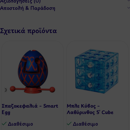
Αξιολογήσεις (0)
Αποστολή & Παράδοση
Σχετικά προϊόντα
Σπαζοκεφαλιά – Smart
Μπλε Κύβος –
Egg
Λαβύρινθος S’ Cube
Διαθέσιμo
Διαθέσιμo