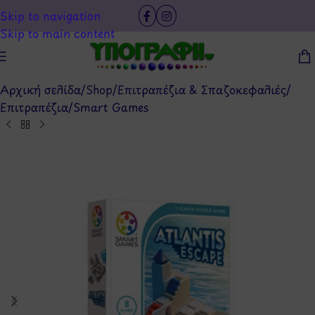
Skip to navigation
Skip to main content
Αρχική σελίδα
/
Shop
/
Επιτραπέζια & Σπαζοκεφαλιές
/
Επιτραπέζια
/
Smart Games