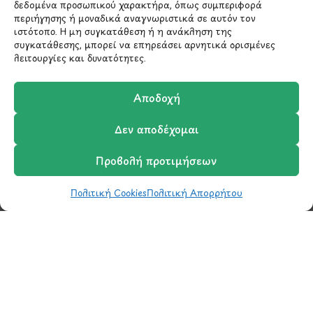
δεδομένα προσωπικού χαρακτήρα, όπως συμπεριφορά
περιήγησης ή μοναδικά αναγνωριστικά σε αυτόν τον
210 6522282
ιστότοπο. Η μη συγκατάθεση ή η ανάκληση της
συγκατάθεσης, μπορεί να επηρεάσει αρνητικά ορισμένες
λειτουργίες και δυνατότητες.
info@ypografi.com
Αποδοχή
Έχετε ερωτήσεις σχετικά με ένα προϊόν ή μια
παραγγελία; Στείλτε μας ένα email και θα
Δεν αποδέχομαι
επικοινωνήσουμε σύντομα μαζί σας.
Προβολή προτιμήσεων
Πολιτική Cookies
Πολιτική Απορρήτου
Shop
Wishlist
Καλάθι
Σύγκριση
Ο Λογαριασμός μου