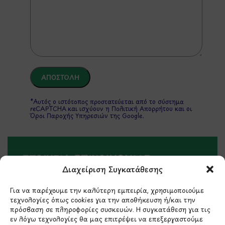
*Αυτός ο ιστότοπος προστατεύεται από το σύστημα
reCAPTCHA και ισχύουν η
Πολιτική Απορρήτου
και οι
Όροι Παροχής Υπηρεσιών
της Google.
ΣΤΟΙΧΕΙΑ ΕΠΙΚΟΙΝΩΝΙΑΣ
Διαχείριση Συγκατάθεσης
Holargos Center (Ισόγειο)
Για να παρέχουμε την καλύτερη εμπειρία, χρησιμοποιούμε
Λ.Περικλέους 56,
τεχνολογίες όπως cookies για την αποθήκευση ή/και την
πρόσβαση σε πληροφορίες συσκευών. Η συγκατάθεση για τις
Χολαργός 15561
εν λόγω τεχνολογίες θα μας επιτρέψει να επεξεργαστούμε