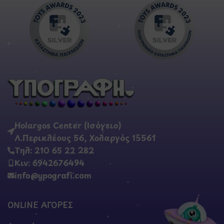
Holargos Center (Ισόγειο)
Λ.Περικλέους 56, Χολαργός 15561
Τηλ: 210 65 22 282
Κιν: 6942676494
info@ypografi.com
ONLINE ΑΓΟΡΕΣ