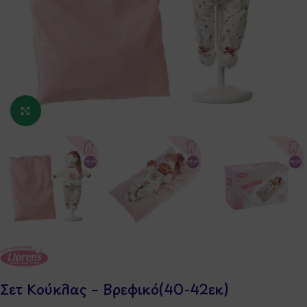
Κάντε κλικ για μεγέθυνση
Σετ Κούκλας – Βρεφικό(40-42εκ)