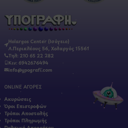
Holargos Center (Ισόγειο)
Λ.Περικλέους 56, Χολαργός 15561
Τηλ: 210 65 22 282
Κιν: 6942676494
info@ypografi.com
ONLINE ΑΓΟΡΕΣ
Ακυρώσεις
Όροι Επιστροφών
Τρόποι Αποστολής
Τρόποι Πληρωμής
Πολιτική Απορρήτου