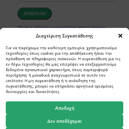
*Αυτός ο ιστότοπος προστατεύεται από το σύστημα
reCAPTCHA και ισχύουν η
Πολιτική Απορρήτου
και οι
Διαχείριση Συγκατάθεσης
Όροι Παροχής Υπηρεσιών
της Google.
Για να παρέχουμε την καλύτερη εμπειρία, χρησιμοποιούμε
τεχνολογίες όπως cookies για την αποθήκευση ή/και την
πρόσβαση σε πληροφορίες συσκευών. Η συγκατάθεση για τις
ΣΤΟΙΧΕΙΑ ΕΠΙΚΟΙΝΩΝΙΑΣ
εν λόγω τεχνολογίες θα μας επιτρέψει να επεξεργαστούμε
δεδομένα προσωπικού χαρακτήρα, όπως συμπεριφορά
περιήγησης ή μοναδικά αναγνωριστικά σε αυτόν τον
Holargos Center (Ισόγειο)
ιστότοπο. Η μη συγκατάθεση ή η ανάκληση της
Λ.Περικλέους 56,
συγκατάθεσης, μπορεί να επηρεάσει αρνητικά ορισμένες
Χολαργός 15561
λειτουργίες και δυνατότητες.
210 6522282
Αποδοχή
Δεν αποδέχομαι
info@ypografi.com