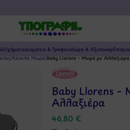
κά
Οχήματα
Δωμάτιο & Γραφείο
Δώρα & Αξεσουάρ
Εποχια
κλες
/
Κούκλα Μωρό
/
Baby Llorens – Μωρό με Αλλαξιέρα
Baby Llorens –
Αλλαξιέρα
46,80
€