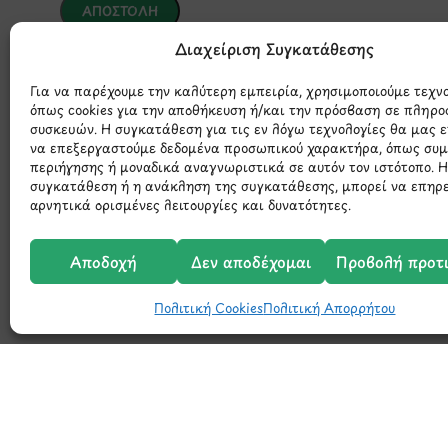
Διαχείριση Συγκατάθεσης
*Αυτός ο ιστότοπος προστατεύεται από το σύστημα reCAPTCHA 
της Google.
Για να παρέχουμε την καλύτερη εμπειρία, χρησιμοποιούμε τεχν
όπως cookies για την αποθήκευση ή/και την πρόσβαση σε πληρο
συσκευών. Η συγκατάθεση για τις εν λόγω τεχνολογίες θα μας 
να επεξεργαστούμε δεδομένα προσωπικού χαρακτήρα, όπως συ
περιήγησης ή μοναδικά αναγνωριστικά σε αυτόν τον ιστότοπο. 
συγκατάθεση ή η ανάκληση της συγκατάθεσης, μπορεί να επηρ
αρνητικά ορισμένες λειτουργίες και δυνατότητες.
Αποδοχή
Δεν αποδέχομαι
Προβολή προτ
Μάθετε 
Πολιτική Cookies
Πολιτική Απορρήτου