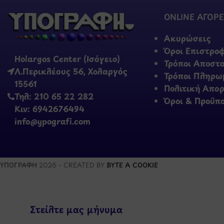
ONLINE ΑΓΟΡΕ
Ακυρώσεις
Όροι Επιστρο
Holargos Center (Ισόγειο)
Τρόποι Αποστ
Λ.Περικλέους 56, Χολαργός
Τρόποι Πληρω
15561
Πολιτική Απο
Τηλ: 210 65 22 282
Όροι & Προϋπ
Κιν: 6942676494
info@ypografi.com
ΥΠΟΓΡΑΦΗ
2026 - CREATED BY
BYTE A COOKIE
Στείλτε μας μήνυμα