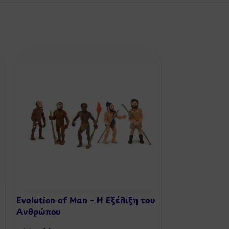
Evolution of Man – Η Εξέλιξη του
Κούκλα Μωρό
Ανθρώπου
Πλεξίδα 42 ε