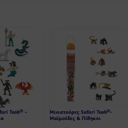
ari Toob® –
Μινιατούρες Safari Toob®-
ια
Μαϊμούδες & Πίθηκοι