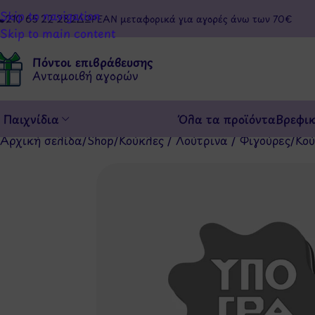
Skip to navigation
210 65 22 282
ΔΩΡΕΑΝ μεταφορικά για αγορές άνω των 70€
Skip to main content
Πόντοι επιβράβευσης
Ανταμοιβή αγορών
Παιχνίδια
Όλα τα προϊόντα
Βρεφι
Αρχική σελίδα
/
Shop
/
Κούκλες / Λούτρινα / Φιγούρες
/
Κού