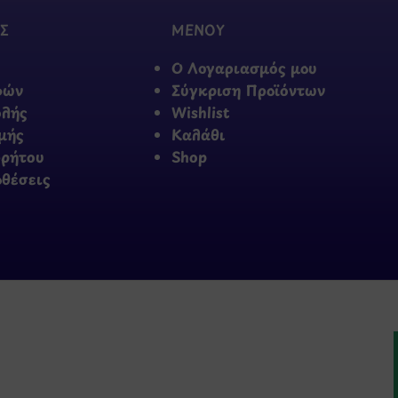
Σ
ΜΕΝΟΥ
Ο Λογαριασμός μου
φών
Σύγκριση Προϊόντων
ολής
Wishlist
μής
Καλάθι
ρρήτου
Shop
οθέσεις