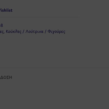
shlist
68
ες
,
Κούκλες / Λούτρινα / Φιγούρες
ΆΔΟΣΗ