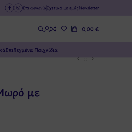
Επικοινωνία
Σχετικά με εμάς
Newsletter
0,00
€
κά
Επιλεγμένα Παιχνίδια
 Μωρό με