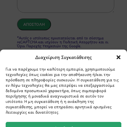
*Αυτός ο ιστότοπος προστατεύεται από το σύστημα
reCAPTCHA και ισχύουν η
Πολιτική Απορρήτου
και οι
Όροι Παροχής Υπηρεσιών
της Google.
Διαχείριση Συγκατάθεσης
ΣΤΟΙΧΕΙΑ ΕΠΙΚΟΙΝΩΝΙΑΣ
Για να παρέχουμε την καλύτερη εμπειρία, χρησιμοποιούμε
τεχνολογίες όπως cookies για την αποθήκευση ή/και την
πρόσβαση σε πληροφορίες συσκευών. Η συγκατάθεση για τις
εν λόγω τεχνολογίες θα μας επιτρέψει να επεξεργαστούμε
Holargos Center (Ισόγειο)
δεδομένα προσωπικού χαρακτήρα, όπως συμπεριφορά
Λ.Περικλέους 56,
περιήγησης ή μοναδικά αναγνωριστικά σε αυτόν τον
Χολαργός 15561
ιστότοπο. Η μη συγκατάθεση ή η ανάκληση της
συγκατάθεσης, μπορεί να επηρεάσει αρνητικά ορισμένες
λειτουργίες και δυνατότητες.
210 6522282