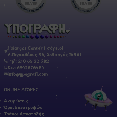
Holargos Center (Ισόγειο)
Λ.Περικλέους 56, Χολαργός 15561
Τηλ: 210 65 22 282
Κιν: 6942676494
info@ypografi.com
ONLINE ΑΓΟΡΕΣ
Ακυρώσεις
Όροι Επιστροφών
Τρόποι Αποστολής