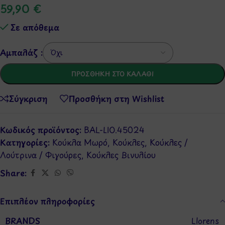
59,90
€
Σε απόθεμα
Αμπαλάζ :
ΠΡΟΣΘΉΚΗ ΣΤΟ ΚΑΛΆΘΙ
Σύγκριση
Προσθήκη στη Wishlist
Κωδικός προϊόντος:
BAL-LIO.45024
Κατηγορίες:
Κούκλα Μωρό
,
Κούκλες
,
Κούκλες /
Λούτρινα / Φιγούρες
,
Κούκλες Βινυλίου
Share:
Επιπλέον πληροφορίες
BRANDS
Llorens