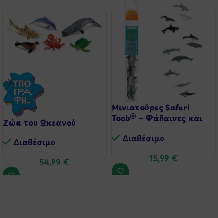
Μινιατούρες Safari
Toob® – Φάλαινες και
Ζώα του Ωκεανού
Δελφίνια
Διαθέσιμo
Διαθέσιμo
15,99
€
54,99
€