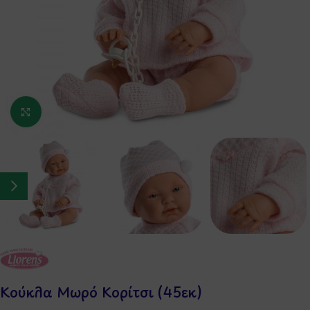
Κάντε κλικ για μεγέθυνση
Κούκλα Μωρό Κορίτσι (45εκ)