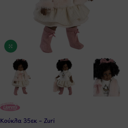
Κάντε κλικ για μεγέθυνση
Κούκλα 35εκ – Zuri