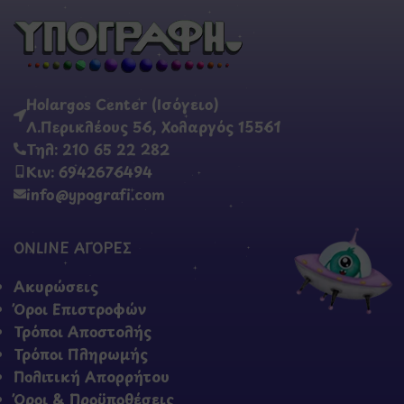
Holargos Center (Ισόγειο)
Λ.Περικλέους 56, Χολαργός 15561
Τηλ: 210 65 22 282
Κιν: 6942676494
info@ypografi.com
ONLINE ΑΓΟΡΕΣ
Ακυρώσεις
Όροι Επιστροφών
Τρόποι Αποστολής
Τρόποι Πληρωμής
Πολιτική Απορρήτου
Όροι & Προϋποθέσεις