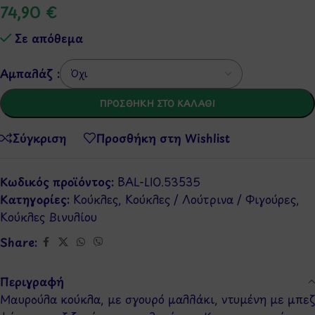
74,90
€
Σε απόθεμα
Αμπαλάζ :
ΠΡΟΣΘΉΚΗ ΣΤΟ ΚΑΛΆΘΙ
Σύγκριση
Προσθήκη στη Wishlist
Κωδικός προϊόντος:
BAL-LIO.53535
Κατηγορίες:
Κούκλες
,
Κούκλες / Λούτρινα / Φιγούρες
,
Κούκλες Βινυλίου
Share:
Περιγραφή
Μαυρούλα κούκλα, με σγουρό μαλλάκι, ντυμένη με μπεζ