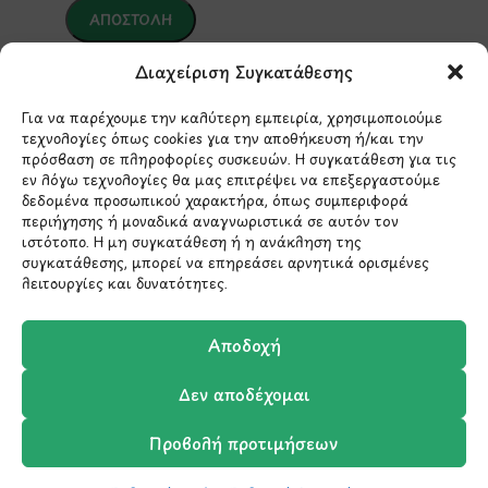
Διαχείριση Συγκατάθεσης
*Αυτός ο ιστότοπος προστατεύεται από το σύστημα
reCAPTCHA και ισχύουν η
Πολιτική Απορρήτου
και οι
Όροι Παροχής Υπηρεσιών
της Google.
Για να παρέχουμε την καλύτερη εμπειρία, χρησιμοποιούμε
τεχνολογίες όπως cookies για την αποθήκευση ή/και την
πρόσβαση σε πληροφορίες συσκευών. Η συγκατάθεση για τις
εν λόγω τεχνολογίες θα μας επιτρέψει να επεξεργαστούμε
ΣΤΟΙΧΕΙΑ ΕΠΙΚΟΙΝΩΝΙΑΣ
δεδομένα προσωπικού χαρακτήρα, όπως συμπεριφορά
περιήγησης ή μοναδικά αναγνωριστικά σε αυτόν τον
ιστότοπο. Η μη συγκατάθεση ή η ανάκληση της
Holargos Center (Ισόγειο)
συγκατάθεσης, μπορεί να επηρεάσει αρνητικά ορισμένες
Λ.Περικλέους 56,
λειτουργίες και δυνατότητες.
Χολαργός 15561
Αποδοχή
210 6522282
Δεν αποδέχομαι
info@ypografi.com
Προβολή προτιμήσεων