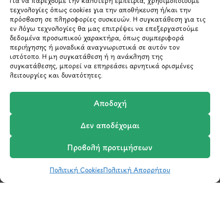
Για να παρέχουμε την καλύτερη εμπειρία, χρησιμοποιούμε
*Αυτός ο ιστότοπος προστατεύεται από το σύστημα
τεχνολογίες όπως cookies για την αποθήκευση ή/και την
reCAPTCHA και ισχύουν η
Πολιτική Απορρήτου
και οι
πρόσβαση σε πληροφορίες συσκευών. Η συγκατάθεση για τις
Όροι Παροχής Υπηρεσιών
της Google.
εν λόγω τεχνολογίες θα μας επιτρέψει να επεξεργαστούμε
δεδομένα προσωπικού χαρακτήρα, όπως συμπεριφορά
περιήγησης ή μοναδικά αναγνωριστικά σε αυτόν τον
ιστότοπο. Η μη συγκατάθεση ή η ανάκληση της
ΣΤΟΙΧΕΙΑ ΕΠΙΚΟΙΝΩΝΙΑΣ
συγκατάθεσης, μπορεί να επηρεάσει αρνητικά ορισμένες
λειτουργίες και δυνατότητες.
Holargos Center (Ισόγειο)
Λ.Περικλέους 56,
Αποδοχή
Χολαργός 15561
Δεν αποδέχομαι
210 6522282
Προβολή προτιμήσεων
info@ypografi.com
Πολιτική Cookies
Πολιτική Απορρήτου
Shop
Wishlist
Καλάθι
Σύγκριση
Ο Λογαριασμός μου
Έχετε ερωτήσεις σχετικά με ένα προϊόν ή μια
παραγγελία; Στείλτε μας ένα email και θα