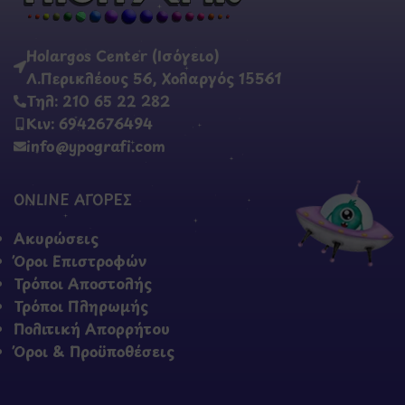
Holargos Center (Ισόγειο)
Λ.Περικλέους 56, Χολαργός 15561
Τηλ: 210 65 22 282
Κιν: 6942676494
info@ypografi.com
ONLINE ΑΓΟΡΕΣ
Ακυρώσεις
Όροι Επιστροφών
Τρόποι Αποστολής
Τρόποι Πληρωμής
Πολιτική Απορρήτου
Όροι & Προϋποθέσεις