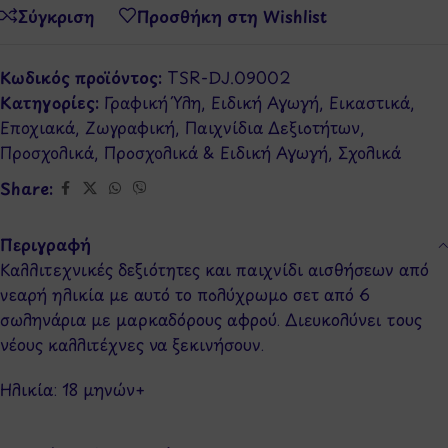
Σύγκριση
Προσθήκη στη Wishlist
Κωδικός προϊόντος:
TSR-DJ.09002
Κατηγορίες:
Γραφική Ύλη
,
Ειδική Αγωγή
,
Εικαστικά
,
Εποχιακά
,
Ζωγραφική
,
Παιχνίδια Δεξιοτήτων
,
Προσχολικά
,
Προσχολικά & Ειδική Αγωγή
,
Σχολικά
Share:
Περιγραφή
Καλλιτεχνικές δεξιότητες και παιχνίδι αισθήσεων από
νεαρή ηλικία με αυτό το πολύχρωμο σετ από 6
σωληνάρια με μαρκαδόρους αφρού. Διευκολύνει τους
νέους καλλιτέχνες να ξεκινήσουν.
Ηλικία:
18 μηνών
+