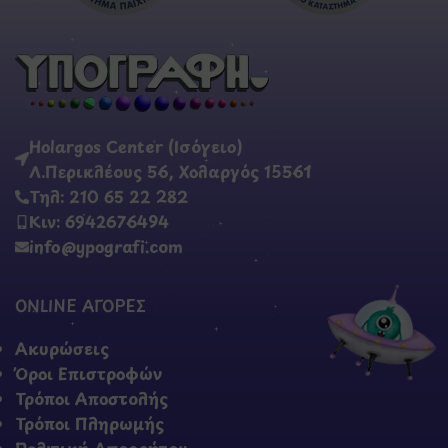
Holargos Center (Ισόγειο)
Λ.Περικλέους 56, Χολαργός 15561
Τηλ: 210 65 22 282
Κιν: 6942676494
info@ypografi.com
ONLINE ΑΓΟΡΕΣ
Ακυρώσεις
Όροι Επιστροφών
Τρόποι Αποστολής
Τρόποι Πληρωμής