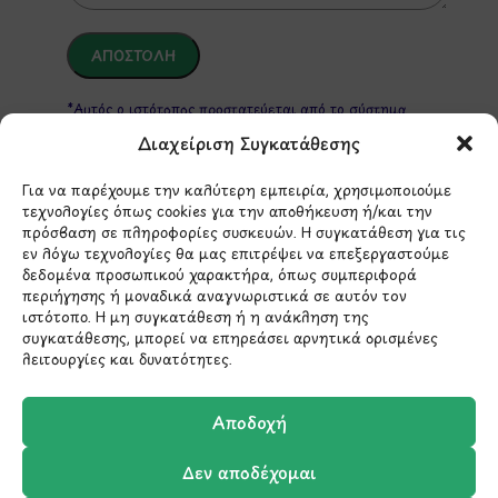
*Αυτός ο ιστότοπος προστατεύεται από το σύστημα
reCAPTCHA και ισχύουν η
Πολιτική Απορρήτου
και οι
Όροι Παροχής Υπηρεσιών
της Google.
Διαχείριση Συγκατάθεσης
Για να παρέχουμε την καλύτερη εμπειρία, χρησιμοποιούμε
τεχνολογίες όπως cookies για την αποθήκευση ή/και την
ΣΤΟΙΧΕΙΑ ΕΠΙΚΟΙΝΩΝΙΑΣ
πρόσβαση σε πληροφορίες συσκευών. Η συγκατάθεση για τις
εν λόγω τεχνολογίες θα μας επιτρέψει να επεξεργαστούμε
δεδομένα προσωπικού χαρακτήρα, όπως συμπεριφορά
Holargos Center (Ισόγειο)
περιήγησης ή μοναδικά αναγνωριστικά σε αυτόν τον
ιστότοπο. Η μη συγκατάθεση ή η ανάκληση της
Λ.Περικλέους 56,
συγκατάθεσης, μπορεί να επηρεάσει αρνητικά ορισμένες
Χολαργός 15561
λειτουργίες και δυνατότητες.
210 6522282
Αποδοχή
Δεν αποδέχομαι
info@ypografi.com