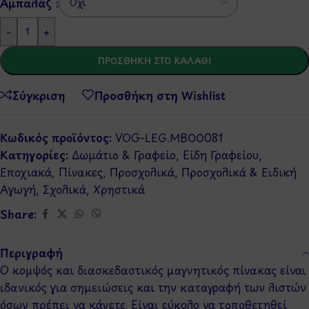
Αμπαλάζ :
-
+
ΠΡΟΣΘΉΚΗ ΣΤΟ ΚΑΛΆΘΙ
Σύγκριση
Προσθήκη στη Wishlist
Κωδικός προϊόντος:
VOG-LEG.MBO0081
Κατηγορίες:
Δωμάτιο & Γραφείο
,
Είδη Γραφείου
,
Εποχιακά
,
Πίνακες
,
Προσχολικά
,
Προσχολικά & Ειδική
Αγωγή
,
Σχολικά
,
Χρηστικά
Share:
Περιγραφή
Ο κομψός και διασκεδαστικός μαγνητικός πίνακας είναι
ιδανικός για σημειώσεις και την καταγραφή των λιστών
όσων πρέπει να κάνετε. Είναι εύκολο να τοποθετηθεί